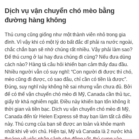
Dịch vụ vận chuyển chó mèo bằng
đường hàng không
Thú cưng cũng giống như một thành viên nhỏ trong gia
đình. Vì vậy khi có một lý do bất đắc dĩ phải ra nước ngoài,
chắc chắn bạn sẽ nhớ chúng rất nhiều. Vậy phải làm sao?
Để thú cưng ở lại hay đưa chúng đi cùng? Nếu đưa dùng
cách nào? Hàng tá câu hỏi khiến bạn cảm thấy đau đầu.
Nhiều người vẫn có suy nghĩ: “Con người đi được thì chó,
mèo cũng đi được, có sao đâu, chỉ cần có tiền là được”.
Đúng, suy nghĩ này không hề sai nhưng vẫn chưa đủ. Bởi
để có thể vận chuyển chó mèo đi Mỹ, Canada cần thủ tục,
giấy tờ khá nghiêm ngặt. Điều này khiến bạn tốn không ít
thời gian và tiền bạc. Dịch vụ vận chuyển chó mèo đi Mỹ,
Canada đến từ Helen Express sẽ thay bạn làm tất cả điều
này. Thú cưng của bạn sẽ được an toàn và khỏe mạnh
nhất khi về với chủ. Hiện tại, Mỹ và Canada là 2 nước khá
thoáng về việc nhập cảnh cho động vật, thú cưng vào