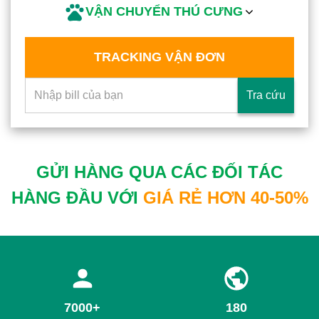
VẬN CHUYỂN THÚ CƯNG
TRACKING VẬN ĐƠN
Tra cứu
GỬI HÀNG QUA CÁC ĐỐI TÁC
HÀNG ĐẦU VỚI
GIÁ RẺ HƠN 40-50%
7000+
180