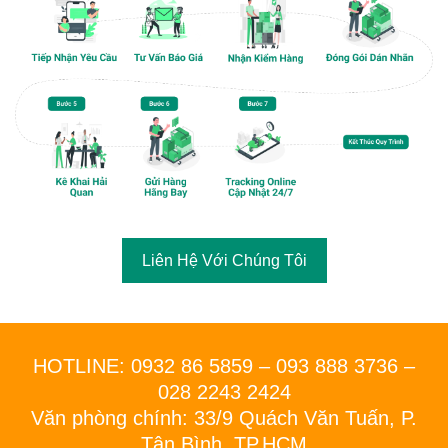
Liên Hệ Với Chúng Tôi
HOTLINE: 0932 86 5859 – 093 888 3736 –
028 2243 2424
Văn phòng chính: 33/9 Quách Văn Tuấn, P.
Tân Bình, TP.HCM