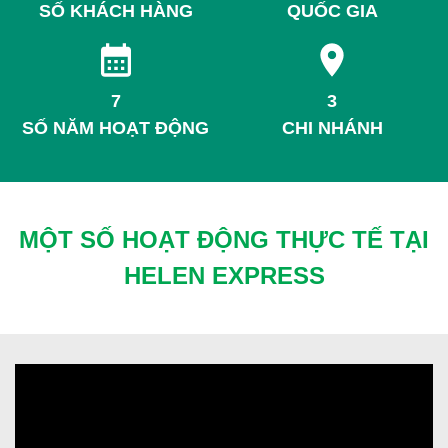
SỐ KHÁCH HÀNG
QUỐC GIA
7
3
SỐ NĂM HOẠT ĐỘNG
CHI NHÁNH
MỘT SỐ HOẠT ĐỘNG THỰC TẾ TẠI
HELEN EXPRESS