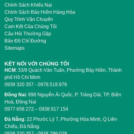
Chính Sách Khiếu Nại
Chính Sách Bảo Hiểm Hàng Hóa
Quy Trình Vận Chuyển
Cam Kết Của Chúng Tôi
Câu Hỏi Thường Gặp
Bản Đồ Chỉ Đường
Sitemaps
KẾT NỐI VỚI CHÚNG TÔI
HCM
:
33/9 Quách Văn Tuấn, Phường Bảy Hiền, Thành
phố Hồ Chí Minh
0938 320 357 - 0978.518.976
Đồng Nai
:
898 Nguyễn Ái Quốc, P. Trảng Dài, TP. Biên
Hoà, Đồng Nai
0977 658 272
–
0938 917 154
Đà Nẵng
: 22 Phước Lý 7, Phường Hòa Minh, Q Liên
Chiểu, Đà Nẵng.
0938 320 357
-
0938 799 028