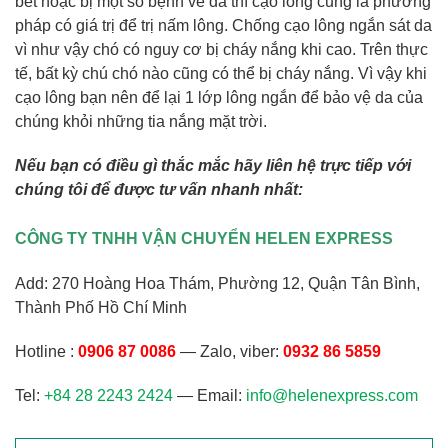
bết hoặc bị một số bệnh về da thì cạo lông cũng là phương
pháp có giá trị để trị nấm lông. Chống cạo lông ngắn sát da
vì như vậy chó có nguy cơ bị cháy nắng khi cao. Trên thực
tế, bất kỳ chú chó nào cũng có thể bị cháy nắng. Vì vậy khi
cạo lông bạn nên để lại 1 lớp lông ngắn để bảo vệ da của
chúng khỏi những tia nắng mặt trời.
Nếu bạn có điều gì thắc mắc hãy liên hệ trực tiếp với
chúng tôi để được tư vấn nhanh nhất:
CÔNG TY TNHH VẬN CHUYỂN HELEN EXPRESS
Add: 270 Hoàng Hoa Thám, Phường 12, Quận Tân Bình,
Thành Phố Hồ Chí Minh
Hotline :
0906 87 0086
— Zalo, viber:
0932 86 5859
Tel:
+84 28 2243 2424
— Email:
info@helenexpress.com