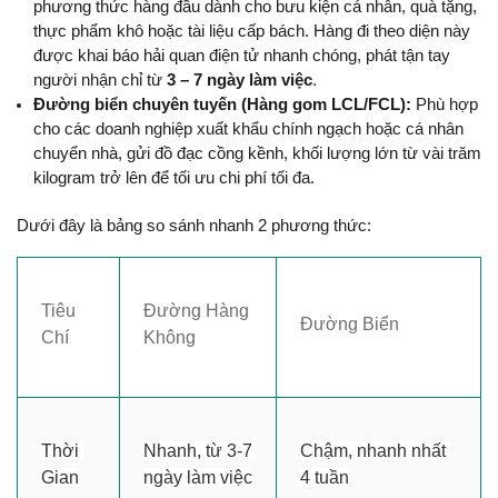
phương thức hàng đầu dành cho bưu kiện cá nhân, quà tặng, 
thực phẩm khô hoặc tài liệu cấp bách. Hàng đi theo diện này 
được khai báo hải quan điện tử nhanh chóng, phát tận tay 
người nhận chỉ từ 
3 – 7 ngày làm việc
.
Đường biển chuyên tuyến (Hàng gom LCL/FCL):
 Phù hợp 
cho các doanh nghiệp xuất khẩu chính ngạch hoặc cá nhân 
chuyển nhà, gửi đồ đạc cồng kềnh, khối lượng lớn từ vài trăm 
kilogram trở lên để tối ưu chi phí tối đa.
Dưới đây là bảng so sánh nhanh 2 phương thức:
Tiêu 
Đường Hàng 
Đường Biển
Chí
Không
Thời 
Nhanh, từ 3-7 
Chậm, nhanh nhất 
Gian
ngày làm việc
4 tuần