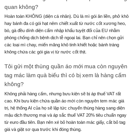
quan không?
Hoàn toàn KHÔNG (diện cá nhân). Dù là mì gói ăn liền, phở khô 
hay bánh đa có gói hạt nêm chiết xuất từ nước cốt xương heo, 
bò, gà đều dính diện cấm nhập khẩu tuyệt đối của EU nhằm 
phòng chống dịch bệnh dịch tễ ngoại lai. Bạn chỉ nên chọn gửi 
các loại mì chay, miến măng khô tinh khiết hoặc bánh tráng 
không chứa các gói gia vị từ nước cốt thịt.
Tôi gửi một thùng quần áo mới mua còn nguyên 
tag mác làm quà biếu thì có bị xem là hàng cấm 
không?
Không phải hàng cấm, nhưng bưu kiện sẽ bị áp thuế VAT rất 
cao. Khi bưu kiện chứa quần áo mới còn nguyên tem mác giá 
trị, hệ thống AI của họ sẽ lập tức chuyển thùng hàng sang diện 
mậu dịch thương mại và áp sắc thuế VAT 20% tiêu chuẩn ngay 
từ euro đầu tiên. Bạn nên xé bỏ hoàn toàn mác giấy, cắt bỏ tag 
giá và giặt sơ qua trước khi đóng thùng.