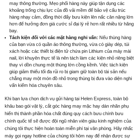
may thông thường. Mẹo phối hàng này giúp tận dụng các 
khoảng trống chịu lực của đồ vải mềm để bảo vệ cấu trúc 
hàng nhạy cảm, đồng thời đẩy bưu kiện lên nấc cân nặng lớn 
hơn để hưởng đơn giá cước sỉ đại lý rẻ hơn rất nhiều từ hãng 
bay.
Tách kiện đối với các mặt hàng nghi vấn:
 Nếu thùng hàng 
của bạn vừa có quần áo thông thường, vừa có giày dép, túi 
xách hoặc các thiết bị điện tử chứa pin Lithium của máy mài 
nail, lời khuyên thực tế là nên tách làm các kiện nhỏ riêng biệt 
thay vì dồn chung một thùng lớn cồng kềnh. Việc tách kiện 
giúp giảm thiểu tối đa rủi ro bị giam giữ toàn bộ tài sản nếu 
chẳng may một món đồ nhỏ trong thùng bị đưa vào diện nghi 
vấn kiểm hóa chuyên sâu.
Khi bạn lựa chọn dịch vụ gửi hàng tại Helen Express, toàn bộ 
khâu bao gói vật lý, cắt góc hàng may mặc hay dán nhãn phụ 
hiển thị thành phần hóa chất đúng quy cách bưu chính bưu 
chính quốc tế sẽ được đội ngũ nhân viên giàu kinh nghiệm của 
chúng tôi thực hiện hoàn toàn miễn phí tại văn phòng. Hãy nhấc 
máy gọi ngay hotline của chúng tôi hôm nay để nhận được sự 