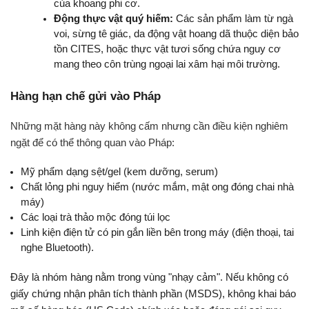
của khoang phi cơ.
Động thực vật quý hiếm:
 Các sản phẩm làm từ ngà 
voi, sừng tê giác, da động vật hoang dã thuộc diện bảo 
tồn CITES, hoặc thực vật tươi sống chứa nguy cơ 
mang theo côn trùng ngoại lai xâm hại môi trường.
Hàng hạn chế gửi vào Pháp
Những mặt hàng này không cấm nhưng cần điều kiện nghiêm 
ngặt để có thể thông quan vào Pháp:
Mỹ phẩm dạng sệt/gel (kem dưỡng, serum)
Chất lỏng phi nguy hiểm (nước mắm, mật ong đóng chai nhà 
máy)
Các loại trà thảo mộc đóng túi lọc
Linh kiện điện tử có pin gắn liền bên trong máy (điện thoại, tai 
nghe Bluetooth).
Đây là nhóm hàng nằm trong vùng "nhạy cảm". Nếu không có 
giấy chứng nhận phân tích thành phần (MSDS), không khai báo 