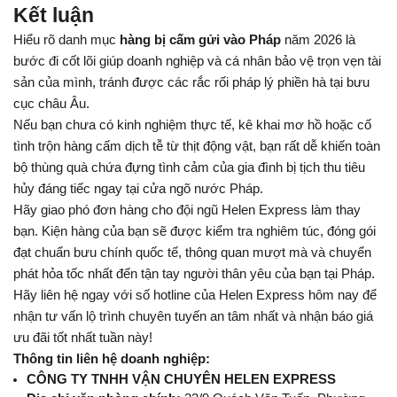
Kết luận
Hiểu rõ danh mục 
hàng bị cấm gửi vào Pháp
 năm 2026 là 
bước đi cốt lõi giúp doanh nghiệp và cá nhân bảo vệ trọn vẹn tài 
sản của mình, tránh được các rắc rối pháp lý phiền hà tại bưu 
cục châu Âu. 
Nếu bạn chưa có kinh nghiệm thực tế, kê khai mơ hồ hoặc cố 
tình trộn hàng cấm dịch tễ từ thịt động vật, bạn rất dễ khiến toàn 
bộ thùng quà chứa đựng tình cảm của gia đình bị tịch thu tiêu 
hủy đáng tiếc ngay tại cửa ngõ nước Pháp.
Hãy giao phó đơn hàng cho đội ngũ Helen Express làm thay 
bạn. Kiện hàng của bạn sẽ được kiểm tra nghiêm túc, đóng gói 
đạt chuẩn bưu chính quốc tế, thông quan mượt mà và chuyển 
phát hỏa tốc nhất đến tận tay người thân yêu của bạn tại Pháp. 
Hãy liên hệ ngay với số hotline của Helen Express hôm nay để 
nhận tư vấn lộ trình chuyên tuyến an tâm nhất và nhận báo giá 
ưu đãi tốt nhất tuần này!
Thông tin liên hệ doanh nghiệp:
CÔNG TY TNHH VẬN CHUYÊN HELEN EXPRESS