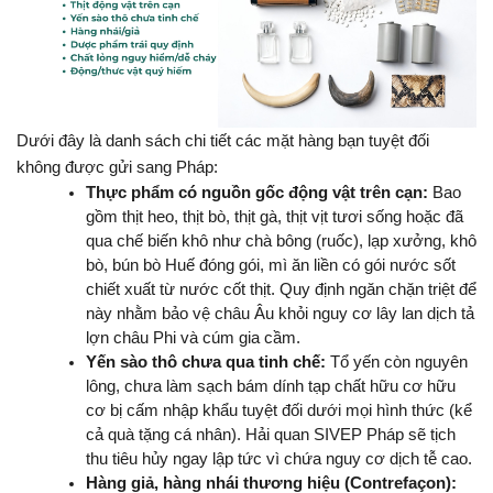
Dưới đây là danh sách chi tiết các mặt hàng bạn tuyệt đối 
không được gửi sang Pháp:
Thực phẩm có nguồn gốc động vật trên cạn:
 Bao 
gồm thịt heo, thịt bò, thịt gà, thịt vịt tươi sống hoặc đã 
qua chế biến khô như chà bông (ruốc), lạp xưởng, khô 
bò, bún bò Huế đóng gói, mì ăn liền có gói nước sốt 
chiết xuất từ nước cốt thịt. Quy định ngăn chặn triệt để 
này nhằm bảo vệ châu Âu khỏi nguy cơ lây lan dịch tả 
lợn châu Phi và cúm gia cầm.
Yến sào thô chưa qua tinh chế:
 Tổ yến còn nguyên 
lông, chưa làm sạch bám dính tạp chất hữu cơ hữu 
cơ bị cấm nhập khẩu tuyệt đối dưới mọi hình thức (kể 
cả quà tặng cá nhân). Hải quan SIVEP Pháp sẽ tịch 
thu tiêu hủy ngay lập tức vì chứa nguy cơ dịch tễ cao.
Hàng giả, hàng nhái thương hiệu (Contrefaçon):