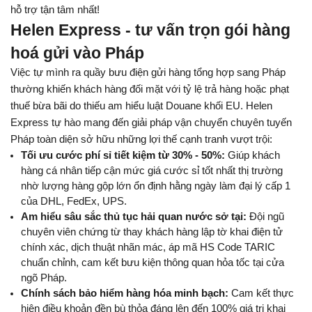
hỗ trợ tận tâm nhất!
Helen Express - tư vấn trọn gói hàng 
hoá gửi vào Pháp
Việc tự mình ra quầy bưu điện gửi hàng tổng hợp sang Pháp 
thường khiến khách hàng đối mặt với tỷ lệ trả hàng hoặc phạt 
thuế bừa bãi do thiếu am hiểu luật Douane khối EU. Helen 
Express tự hào mang đến giải pháp vận chuyển chuyên tuyến 
Pháp toàn diện sở hữu những lợi thế cạnh tranh vượt trội:
Tối ưu cước phí sỉ tiết kiệm từ 30% - 50%:
 Giúp khách 
hàng cá nhân tiếp cận mức giá cước sỉ tốt nhất thị trường 
nhờ lượng hàng gộp lớn ổn định hằng ngày làm đại lý cấp 1 
của DHL, FedEx, UPS.
Am hiểu sâu sắc thủ tục hải quan nước sở tại:
 Đội ngũ 
chuyên viên chứng từ thay khách hàng lập tờ khai điện tử 
chính xác, dịch thuật nhãn mác, áp mã HS Code TARIC 
chuẩn chỉnh, cam kết bưu kiện thông quan hỏa tốc tại cửa 
ngõ Pháp.
Chính sách bảo hiểm hàng hóa minh bạch:
 Cam kết thực 
hiện điều khoản đền bù thỏa đáng lên đến 100% giá trị khai 