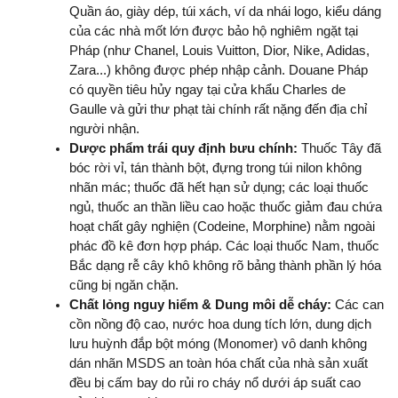
Quần áo, giày dép, túi xách, ví da nhái logo, kiểu dáng 
của các nhà mốt lớn được bảo hộ nghiêm ngặt tại 
Pháp (như Chanel, Louis Vuitton, Dior, Nike, Adidas, 
Zara...) không được phép nhập cảnh. Douane Pháp 
có quyền tiêu hủy ngay tại cửa khẩu Charles de 
Gaulle và gửi thư phạt tài chính rất nặng đến địa chỉ 
người nhận.
Dược phẩm trái quy định bưu chính:
 Thuốc Tây đã 
bóc rời vỉ, tán thành bột, đựng trong túi nilon không 
nhãn mác; thuốc đã hết hạn sử dụng; các loại thuốc 
ngủ, thuốc an thần liều cao hoặc thuốc giảm đau chứa 
hoạt chất gây nghiện (Codeine, Morphine) nằm ngoài 
phác đồ kê đơn hợp pháp. Các loại thuốc Nam, thuốc 
Bắc dạng rễ cây khô không rõ bảng thành phần lý hóa 
cũng bị ngăn chặn.
Chất lỏng nguy hiểm & Dung môi dễ cháy:
 Các can 
cồn nồng độ cao, nước hoa dung tích lớn, dung dịch 
lưu huỳnh đắp bột móng (Monomer) vô danh không 
dán nhãn MSDS an toàn hóa chất của nhà sản xuất 
đều bị cấm bay do rủi ro cháy nổ dưới áp suất cao 