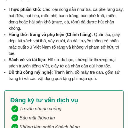
Thực phẩm khô:
 Các loại nông sản như trà, cà phê rang xay, 
hạt điều, hạt tiêu, mộc nhĩ; bánh tráng, bún phở khô, miến 
dong hoặc hải sản khô (mực, cá, tôm) đã được hút chân 
không.
Hàng thời trang và phụ kiện (Chính hãng):
 Quần áo, giày 
dép, túi xách vải thô, váy cưới, áo dài truyền thống có nhãn 
mác xuất xứ Việt Nam rõ ràng và không vi phạm sở hữu trí 
tuệ.
Sách vở và tài liệu:
 Hồ sơ du học, chứng từ thương mại, 
sách truyện tiếng Việt, giấy tờ cá nhân cần gửi hỏa tốc.
Đồ thủ công mỹ nghệ:
 Tranh ảnh, đồ mây tre đan, gốm sứ 
trang trí và các vật dụng quà tặng phi mậu dịch.
Đăng ký tư vấn dịch vụ
Tư vấn nhanh chóng
Bảo mật thông tin
Không làm phiền Khách hàng