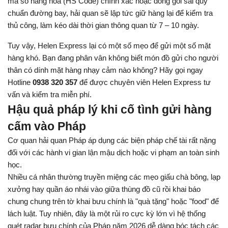
mã số hàng hóa (HS Code) chính xác hoặc đóng gói sai quy 
chuẩn đường bay, hải quan sẽ lập tức giữ hàng lại để kiểm tra 
thủ công, làm kéo dài thời gian thông quan từ 7 – 10 ngày.
Tuy vậy, Helen Express lại có một số mẹo để gửi một số mặt 
hàng khó. Bạn đang phân vân không biết món đồ gửi cho người 
thân có dính mặt hàng nhạy cảm nào không? Hãy gọi ngay 
Hotline 
0938 320 357
 để được chuyên viên Helen Express tư 
vấn và kiểm tra miễn phí.
Hậu quả pháp lý khi cố tình gửi hàng 
cấm vào Pháp
Cơ quan hải quan Pháp áp dụng các biện pháp chế tài rất nặng 
đối với các hành vi gian lận mậu dịch hoặc vi phạm an toàn sinh 
học.
Nhiều cá nhân thường truyền miệng các mẹo giấu chà bông, lạp 
xưởng hay quần áo nhái vào giữa thùng đồ cũ rồi khai báo 
chung chung trên tờ khai bưu chính là "quà tặng" hoặc "food" để 
lách luật. Tuy nhiên, đây là một rủi ro cực kỳ lớn vì hệ thống 
quét radar bưu chính của Pháp năm 2026 dễ dàng bóc tách các 