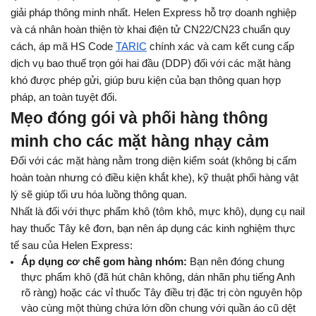
giải pháp thông minh nhất. Helen Express hỗ trợ doanh nghiệp 
và cá nhân hoàn thiện tờ khai điện tử CN22/CN23 chuẩn quy 
cách, áp mã HS Code 
TARIC
 chính xác và cam kết cung cấp 
dịch vụ bao thuế trọn gói hai đầu (DDP) đối với các mặt hàng 
khó được phép gửi, giúp bưu kiện của bạn thông quan hợp 
pháp, an toàn tuyệt đối.
Mẹo đóng gói và phối hàng thông 
minh cho các mặt hàng nhạy cảm
Đối với các mặt hàng nằm trong diện kiểm soát (không bị cấm 
hoàn toàn nhưng có điều kiện khắt khe), kỹ thuật phối hàng vật 
lý sẽ giúp tối ưu hóa luồng thông quan.
Nhất là đối với thực phẩm khô (tôm khô, mực khô), dụng cụ nail 
hay thuốc Tây kê đơn, bạn nên áp dụng các kinh nghiệm thực 
tế sau của Helen Express:
Áp dụng cơ chế gom hàng nhóm:
 Bạn nên đóng chung 
thực phẩm khô (đã hút chân không, dán nhãn phụ tiếng Anh 
rõ ràng) hoặc các vỉ thuốc Tây điều trị đặc trị còn nguyên hộp 
vào cùng một thùng chứa lớn dồn chung với quần áo cũ dệt 