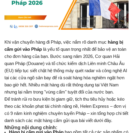
Khi vận chuyển hàng đi Pháp, việc nắm rõ danh mục 
hàng bị 
cấm gửi vào Pháp
 là yếu tố quan trọng nhất để bảo vệ an toàn 
cho đơn hàng của bạn. Bước sang năm 2026, Cơ quan Hải 
quan Pháp (Douane) và tổ chức kiểm dịch Liên minh Châu Âu 
(EU) tiếp tục siết chặt hệ thống máy quét radar và công nghệ AI 
tại các cửa ngõ sân bay để rà soát hàng hóa nghiêm ngặt hơn 
bao giờ hết. Nhiều mặt hàng dù rất thông dụng tại Việt Nam 
nhưng lại nằm trong "vùng cấm" tuyệt đối của nước bạn. 
Để tránh rủi ro bưu kiện bị giam giữ, tịch thu tiêu hủy hoặc kéo 
theo các khoản phạt tài chính nặng nề, Helen Express – đơn vị 
có 9 năm kinh nghiệm chuyên tuyến Pháp – xin tổng hợp chi tiết 
danh sách các mặt hàng cấm gửi qua bài viết dưới đây.
Những nội dung chính:
Hàng bị cấm gửi vào Pháp
 bao gồm tất cả các sản phẩm có 