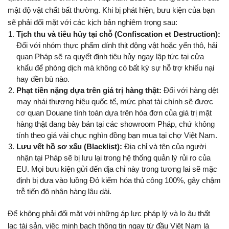
mật độ vật chất bất thường. Khi bị phát hiện, bưu kiện của bạn 
sẽ phải đối mặt với các kịch bản nghiêm trọng sau:
Tịch thu và tiêu hủy tại chỗ (Confiscation et Destruction):
Đối với nhóm thực phẩm dính thịt động vật hoặc yến thô, hải 
quan Pháp sẽ ra quyết định tiêu hủy ngay lập tức tại cửa 
khẩu để phòng dịch mà không có bất kỳ sự hỗ trợ khiếu nại 
hay đền bù nào.
Phạt tiền nặng dựa trên giá trị hàng thật:
 Đối với hàng dệt 
may nhái thương hiệu quốc tế, mức phạt tài chính sẽ được 
cơ quan Douane tính toán dựa trên hóa đơn của giá trị mặt 
hàng thật đang bày bán tại các showroom Pháp, chứ không 
tính theo giá vài chục nghìn đồng bạn mua tại chợ Việt Nam.
Lưu vết hồ sơ xấu (Blacklist):
 Địa chỉ và tên của người 
nhận tại Pháp sẽ bị lưu lại trong hệ thống quản lý rủi ro của 
EU. Mọi bưu kiện gửi đến địa chỉ này trong tương lai sẽ mặc 
định bị đưa vào luồng Đỏ kiểm hóa thủ công 100%, gây chậm 
trễ tiến độ nhận hàng lâu dài.
Để không phải đối mặt với những áp lực pháp lý và lo âu thất 
lạc tài sản, việc minh bạch thông tin ngay từ đầu Việt Nam là 