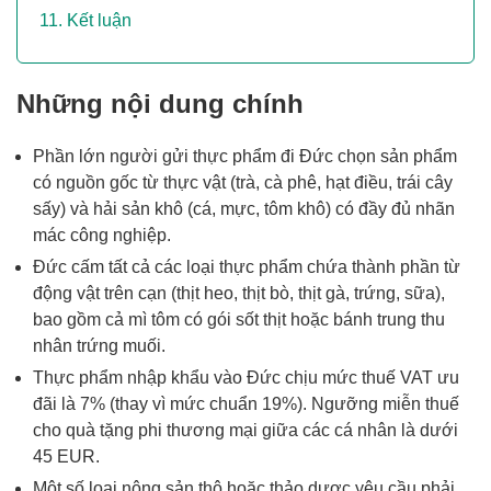
Kết luận
Những nội dung chính
Phần lớn người gửi thực phẩm đi Đức chọn sản phẩm
có nguồn gốc từ thực vật (trà, cà phê, hạt điều, trái cây
sấy) và hải sản khô (cá, mực, tôm khô) có đầy đủ nhãn
mác công nghiệp.
Đức cấm tất cả các loại thực phẩm chứa thành phần từ
động vật trên cạn (thịt heo, thịt bò, thịt gà, trứng, sữa),
bao gồm cả mì tôm có gói sốt thịt hoặc bánh trung thu
nhân trứng muối.
Thực phẩm nhập khẩu vào Đức chịu mức thuế VAT ưu
đãi là 7% (thay vì mức chuẩn 19%). Ngưỡng miễn thuế
cho quà tặng phi thương mại giữa các cá nhân là dưới
45 EUR.
Một số loại nông sản thô hoặc thảo dược yêu cầu phải