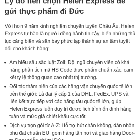
Lý do nên chọn Helen Express để
gửi thực phẩm đi Đức
Với hơn 9 năm kinh nghiệm chuyên tuyến Châu Âu, Helen
Express tự hào là người đồng hành tin cậy, biến những thủ
tục cảng biển và sân bay phức tạp thành sự an tâm tuyệt
đối cho khách hàng:
Am hiểu sâu sắc luật Zoll: Đội ngũ chuyên viên có khả
năng phân tích mã HS Code thực phẩm chuẩn xác, cam
kết tỷ lệ thông quan cao nhất thị trường.
Đối tác thâm niên của các hãng vận chuyển quốc tế lớn
trên thế giới: Là đại lý cấp 1 của DHL, FedEx, UPS và
liên kết trực tiếp với các hãng tàu quốc tế lớn, giúp
Helen Express luôn duy trì được lịch trình ổn định hàng
tuần và mức giá chiết khấu cực tốt.
Dịch vụ trọn gói từ A-Z: Hỗ trợ hút chân không, dán nhãn
phụ đạt chuẩn EU, gom hàng tận nơi và giao hàng Door-