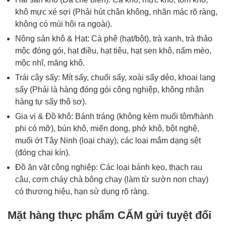
khô mực xé sợi (Phải hút chân không, nhãn mác rõ ràng,
không có mùi hôi ra ngoài).
Nông sản khô & Hạt: Cà phê (hạt/bột), trà xanh, trà thảo
mộc đóng gói, hạt điều, hạt tiêu, hạt sen khô, nấm mèo,
mộc nhĩ, măng khô.
Trái cây sấy: Mít sấy, chuối sấy, xoài sấy dẻo, khoai lang
sấy (Phải là hàng đóng gói công nghiệp, không nhận
hàng tự sấy thô sơ).
Gia vị & Đồ khô: Bánh tráng (không kèm muối tôm/hành
phi có mỡ), bún khô, miến dong, phở khô, bột nghệ,
muối ớt Tây Ninh (loại chay), các loại mắm dạng sệt
(đóng chai kín).
Đồ ăn vặt công nghiệp: Các loại bánh kẹo, thạch rau
câu, cơm cháy chà bông chay (làm từ sườn non chay)
có thương hiệu, hạn sử dụng rõ ràng.
Mặt hàng thực phẩm CẤM gửi tuyệt đối