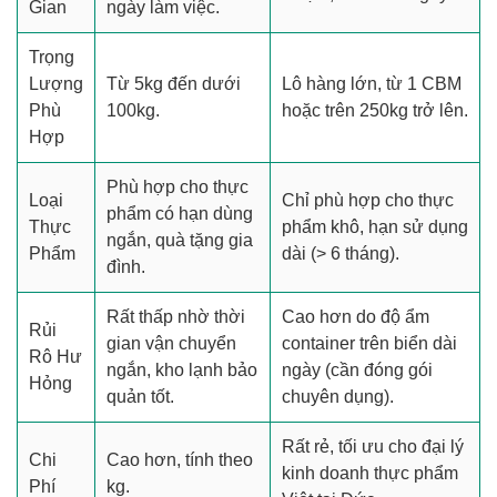
Gian
ngày làm việc.
Trọng
Lượng
Từ 5kg đến dưới
Lô hàng lớn, từ 1 CBM
Phù
100kg.
hoặc trên 250kg trở lên.
Hợp
Phù hợp cho thực
Loại
Chỉ phù hợp cho thực
phẩm có hạn dùng
Thực
phẩm khô, hạn sử dụng
ngắn, quà tặng gia
Phẩm
dài (> 6 tháng).
đình.
Rất thấp nhờ thời
Cao hơn do độ ẩm
Rủi
gian vận chuyển
container trên biển dài
Rô Hư
ngắn, kho lạnh bảo
ngày (cần đóng gói
Hỏng
quản tốt.
chuyên dụng).
Rất rẻ, tối ưu cho đại lý
Chi
Cao hơn, tính theo
kinh doanh thực phẩm
Phí
kg.