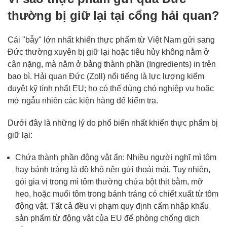
thường bị giữ lại tại cổng hải quan?
Cái "bẫy" lớn nhất khiến thực phẩm từ Việt Nam gửi sang
Đức thường xuyên bị giữ lại hoặc tiêu hủy không nằm ở
cân nặng, mà nằm ở bảng thành phần (Ingredients) in trên
bao bì. Hải quan Đức (Zoll) nổi tiếng là lực lượng kiểm
duyệt kỹ tính nhất EU; họ có thể dùng chó nghiệp vụ hoặc
mở ngẫu nhiên các kiện hàng để kiểm tra.
Dưới đây là những lý do phổ biến nhất khiến thực phẩm bị
giữ lại:
Chứa thành phần động vật ẩn: Nhiều người nghĩ mì tôm
hay bánh tráng là đồ khô nên gửi thoải mái. Tuy nhiên,
gói gia vị trong mì tôm thường chứa bột thịt bằm, mỡ
heo, hoặc muối tôm trong bánh tráng có chiết xuất từ tôm
động vật. Tất cả đều vi phạm quy định cấm nhập khẩu
sản phẩm từ động vật của EU để phòng chống dịch