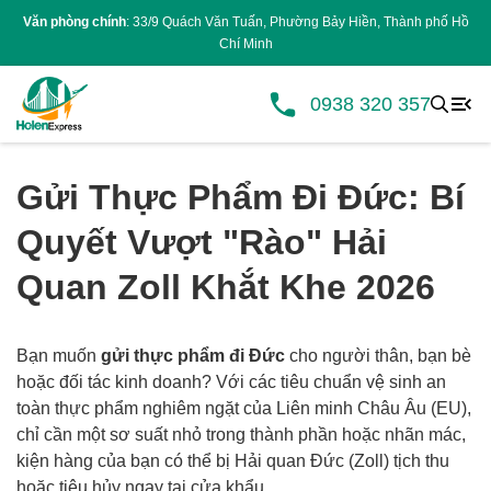
Văn phòng chính
: 33/9 Quách Văn Tuấn, Phường Bảy Hiền, Thành phố Hồ
Chí Minh
0938 320 357
Gửi Thực Phẩm Đi Đức: Bí
Quyết Vượt "Rào" Hải
Quan Zoll Khắt Khe 2026
Bạn muốn
gửi thực phẩm đi Đức
cho người thân, bạn bè
hoặc đối tác kinh doanh? Với các tiêu chuẩn vệ sinh an
toàn thực phẩm nghiêm ngặt của Liên minh Châu Âu (EU),
chỉ cần một sơ suất nhỏ trong thành phần hoặc nhãn mác,
kiện hàng của bạn có thể bị Hải quan Đức (Zoll) tịch thu
hoặc tiêu hủy ngay tại cửa khẩu.