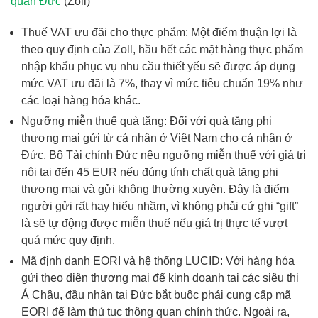
quan Đức
(Zoll)
Thuế VAT ưu đãi cho thực phẩm: Một điểm thuận lợi là
theo quy định của Zoll, hầu hết các mặt hàng thực phẩm
nhập khẩu phục vụ nhu cầu thiết yếu sẽ được áp dụng
mức VAT ưu đãi là 7%, thay vì mức tiêu chuẩn 19% như
các loại hàng hóa khác.
Ngưỡng miễn thuế quà tặng: Đối với quà tặng phi
thương mại gửi từ cá nhân ở Việt Nam cho cá nhân ở
Đức, Bộ Tài chính Đức nêu ngưỡng miễn thuế với giá trị
nội tại đến 45 EUR nếu đúng tính chất quà tặng phi
thương mại và gửi không thường xuyên. Đây là điểm
người gửi rất hay hiểu nhầm, vì không phải cứ ghi “gift”
là sẽ tự động được miễn thuế nếu giá trị thực tế vượt
quá mức quy định.
Mã định danh EORI và hệ thống LUCID: Với hàng hóa
gửi theo diện thương mại để kinh doanh tại các siêu thị
Á Châu, đầu nhận tại Đức bắt buộc phải cung cấp mã
EORI để làm thủ tục thông quan chính thức. Ngoài ra,