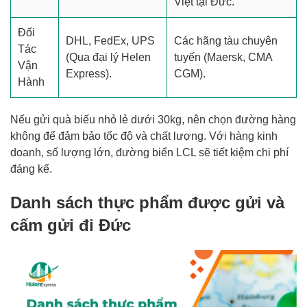
Việt tại Đức.
Đối
DHL, FedEx, UPS
Các hãng tàu chuyên
Tác
(Qua đại lý Helen
tuyến (Maersk, CMA
Vận
Express).
CGM).
Hành
Nếu gửi quà biếu nhỏ lẻ dưới 30kg, nên chọn đường hàng
không để đảm bảo tốc độ và chất lượng. Với hàng kinh
doanh, số lượng lớn, đường biển LCL sẽ tiết kiệm chi phí
đáng kể.
Danh sách thực phẩm được gửi và
cấm gửi đi Đức