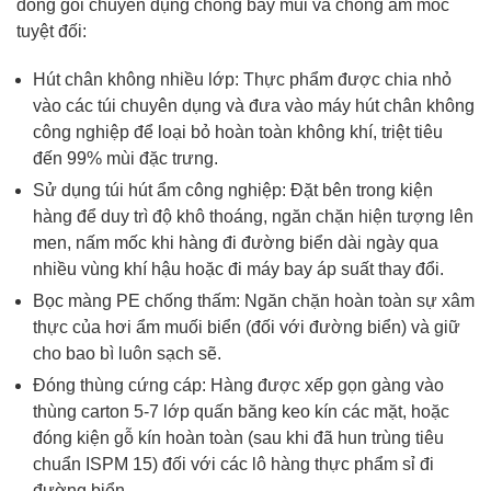
đóng gói chuyên dụng chống bay mùi và chống ẩm mốc
tuyệt đối:
Hút chân không nhiều lớp: Thực phẩm được chia nhỏ
vào các túi chuyên dụng và đưa vào máy hút chân không
công nghiệp để loại bỏ hoàn toàn không khí, triệt tiêu
đến 99% mùi đặc trưng.
Sử dụng túi hút ẩm công nghiệp: Đặt bên trong kiện
hàng để duy trì độ khô thoáng, ngăn chặn hiện tượng lên
men, nấm mốc khi hàng đi đường biển dài ngày qua
nhiều vùng khí hậu hoặc đi máy bay áp suất thay đổi.
Bọc màng PE chống thấm: Ngăn chặn hoàn toàn sự xâm
thực của hơi ẩm muối biển (đối với đường biển) và giữ
cho bao bì luôn sạch sẽ.
Đóng thùng cứng cáp: Hàng được xếp gọn gàng vào
thùng carton 5-7 lớp quấn băng keo kín các mặt, hoặc
đóng kiện gỗ kín hoàn toàn (sau khi đã hun trùng tiêu
chuẩn ISPM 15) đối với các lô hàng thực phẩm sỉ đi
đường biển.