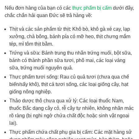
Nếu đơn hàng của bạn có các
thực phẩm bị cấm
dưới đây,
chắc chắn hải quan Đức sẽ trả hàng về:
Thịt và các sản phẩm từ thịt: Khô bò, khô gà xé cay, lạp
xưởng, chà bông, bánh pía có mỡ heo, thịt chưng mắm
tép, mì tôm thịt bằm.
Trứng và sữa: Bánh trung thu nhân trứng muối, bột sữa,
bánh có thành phần sữa tươi, phô mai, các loại váng
sữa, trứng muối nguyên quả.
Thực phẩm tươi sống: Rau củ quả tươi (chưa qua chế
biến/sấy khô), thịt cá tươi sống, các loại giống cây, hạt
giống nông nghiệp.
Thảo dược thô chưa qua xử lý: Các loại thuốc Nam,
thuốc Bắc dạng cây cỏ, rễ cây tự nhiên, không nhãn mác
rõ ràng (bị nghi ngờ chứa chất độc hoặc sinh vật ngoại
lai).
Thực phẩm chứa chất phụ gia bị cấm: Các mặt hàng sử