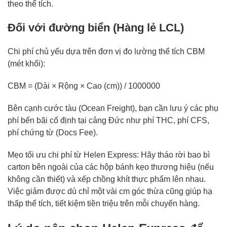
theo thể tích.
Đối với đường biển (Hàng lẻ LCL)
Chi phí chủ yếu dựa trên đơn vị đo lường thể tích CBM
(mét khối):
CBM = (Dài × Rộng × Cao (cm)) / 1000000
Bên cạnh cước tàu (Ocean Freight), bạn cần lưu ý các phụ
phí bến bãi cố định tại cảng Đức như phí THC, phí CFS,
phí chứng từ (Docs Fee).
Mẹo tối ưu chi phí từ Helen Express: Hãy tháo rời bao bì
carton bên ngoài của các hộp bánh kẹo thương hiệu (nếu
không cần thiết) và xếp chồng khít thực phẩm lên nhau.
Việc giảm được dù chỉ một vài cm góc thừa cũng giúp hạ
thấp thể tích, tiết kiệm tiền triệu trên mỗi chuyến hàng.