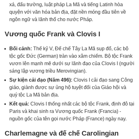
xá, đấu trường, luật pháp La Mã và tiếng Latinh hòa
quyện với văn hóa bản địa, đặt nền móng đầu tiên về
ngôn ngữ và lãnh thổ cho nước Pháp.
Vương quốc Frank và Clovis I
Bối cảnh:
Thế kỷ V, Đế chế Tây La Mã sụp đổ, các bộ
tộc gốc Đức (German) tràn vào xâm chiếm. Bộ tộc Frank
vươn lên mạnh mẽ dưới sự lãnh đạo của Clovis I (người
sáng lập vương triều Merovingian).
Sự kiện cải đạo (Năm 496):
Clovis I cải đạo sang Công
giáo, giành được sự ủng hộ tuyệt đối của Giáo hội và
quý tộc La Mã bản địa.
Kết quả:
Clovis I thống nhất các bộ tộc Frank, định đô tại
Paris và khai sinh ra Vương quốc Frank (Francia) -
nguồn gốc của tên gọi nước Pháp (France) ngày nay.
Charlemagne và đế chế Carolingian