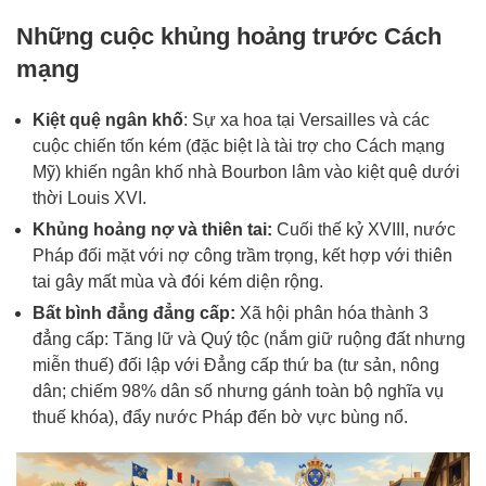
Những cuộc khủng hoảng trước Cách
mạng
Kiệt quệ ngân khố
: Sự xa hoa tại Versailles và các
cuộc chiến tốn kém (đặc biệt là tài trợ cho Cách mạng
Mỹ) khiến ngân khố nhà Bourbon lâm vào kiệt quệ dưới
thời Louis XVI.
Khủng hoảng nợ và thiên tai:
Cuối thế kỷ XVIII, nước
Pháp đối mặt với nợ công trầm trọng, kết hợp với thiên
tai gây mất mùa và đói kém diện rộng.
Bất bình đẳng đẳng cấp:
Xã hội phân hóa thành 3
đẳng cấp: Tăng lữ và Quý tộc (nắm giữ ruộng đất nhưng
miễn thuế) đối lập với Đẳng cấp thứ ba (tư sản, nông
dân; chiếm 98% dân số nhưng gánh toàn bộ nghĩa vụ
thuế khóa), đẩy nước Pháp đến bờ vực bùng nổ.