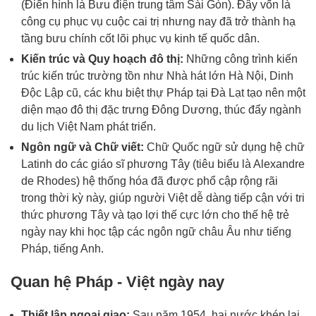
(Điển hình là Bưu điện trung tâm Sài Gòn). Đây vốn là
công cụ phục vụ cuộc cai trị nhưng nay đã trở thành hạ
tầng bưu chính cốt lõi phục vụ kinh tế quốc dân.
Kiến trúc và Quy hoạch đô thị:
Những công trình kiến
trúc kiến trúc trường tồn như Nhà hát lớn Hà Nội, Dinh
Độc Lập cũ, các khu biệt thự Pháp tại Đà Lạt tạo nên một
diện mạo đô thị đặc trưng Đông Dương, thúc đẩy ngành
du lịch Việt Nam phát triển.
Ngôn ngữ và Chữ viết:
Chữ Quốc ngữ sử dụng hệ chữ
Latinh do các giáo sĩ phương Tây (tiêu biểu là Alexandre
de Rhodes) hệ thống hóa đã được phổ cập rộng rãi
trong thời kỳ này, giúp người Việt dễ dàng tiếp cận với tri
thức phương Tây và tạo lợi thế cực lớn cho thế hệ trẻ
ngày nay khi học tập các ngôn ngữ châu Âu như tiếng
Pháp, tiếng Anh.
Quan hệ Pháp - Việt ngày nay
Thiết lập ngoại giao:
Sau năm 1954, hai nước khép lại