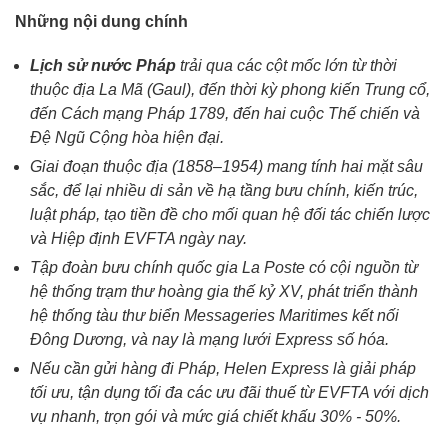
Những nội dung chính
Lịch sử nước Pháp
trải qua các cột mốc lớn từ thời
thuộc địa La Mã (Gaul), đến thời kỳ phong kiến Trung cổ,
đến Cách mạng Pháp 1789, đến hai cuộc Thế chiến và
Đệ Ngũ Cộng hòa hiện đại.
Giai đoạn thuộc địa (1858–1954) mang tính hai mặt sâu
sắc, để lại nhiều di sản về hạ tầng bưu chính, kiến trúc,
luật pháp, tạo tiền đề cho mối quan hệ đối tác chiến lược
và Hiệp định EVFTA ngày nay.
Tập đoàn bưu chính quốc gia La Poste có cội nguồn từ
hệ thống trạm thư hoàng gia thế kỷ XV, phát triển thành
hệ thống tàu thư biển Messageries Maritimes kết nối
Đông Dương, và nay là mạng lưới Express số hóa.
Nếu cần gửi hàng đi Pháp, Helen Express là giải pháp
tối ưu, tận dụng tối đa các ưu đãi thuế từ EVFTA với dịch
vụ nhanh, trọn gói và mức giá chiết khấu 30% - 50%.