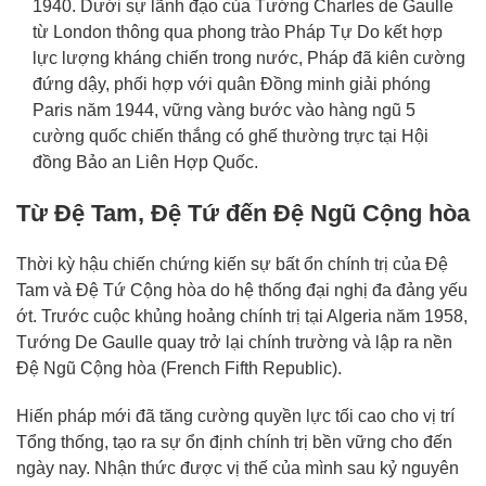
1940. Dưới sự lãnh đạo của Tướng Charles de Gaulle
từ London thông qua phong trào Pháp Tự Do kết hợp
lực lượng kháng chiến trong nước, Pháp đã kiên cường
đứng dậy, phối hợp với quân Đồng minh giải phóng
Paris năm 1944, vững vàng bước vào hàng ngũ 5
cường quốc chiến thắng có ghế thường trực tại Hội
đồng Bảo an Liên Hợp Quốc.
Từ Đệ Tam, Đệ Tứ đến Đệ Ngũ Cộng hòa
Thời kỳ hậu chiến chứng kiến sự bất ổn chính trị của Đệ
Tam và Đệ Tứ Cộng hòa do hệ thống đại nghị đa đảng yếu
ớt. Trước cuộc khủng hoảng chính trị tại Algeria năm 1958,
Tướng De Gaulle quay trở lại chính trường và lập ra nền
Đệ Ngũ Cộng hòa (French Fifth Republic).
Hiến pháp mới đã tăng cường quyền lực tối cao cho vị trí
Tổng thống, tạo ra sự ổn định chính trị bền vững cho đến
ngày nay. Nhận thức được vị thế của mình sau kỷ nguyên