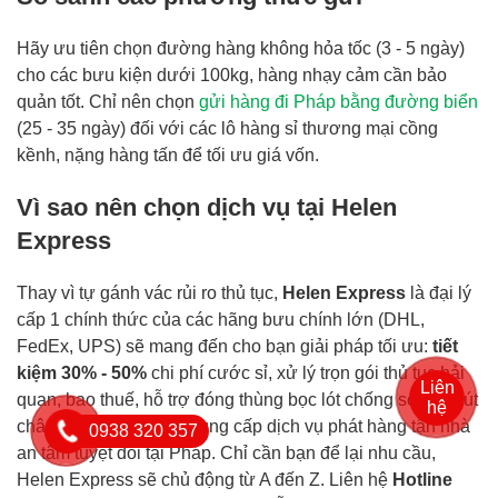
Hãy ưu tiên chọn đường hàng không hỏa tốc (3 - 5 ngày)
cho các bưu kiện dưới 100kg, hàng nhạy cảm cần bảo
quản tốt. Chỉ nên chọn
gửi hàng đi Pháp bằng đường biển
(25 - 35 ngày) đối với các lô hàng sỉ thương mại cồng
kềnh, nặng hàng tấn để tối ưu giá vốn.
Vì sao nên chọn dịch vụ tại Helen
Express
Thay vì tự gánh vác rủi ro thủ tục,
Helen Express
là đại lý
cấp 1 chính thức của các hãng bưu chính lớn (DHL,
FedEx, UPS) sẽ mang đến cho bạn giải pháp tối ưu:
tiết
kiệm 30% - 50%
chi phí cước sỉ, xử lý trọn gói thủ tục hải
Liên
quan, bao thuế, hỗ trợ đóng thùng bọc lót chống sốc và hút
hệ
chân không miễn phí, cung cấp dịch vụ phát hàng tận nhà
0938 320 357
an tâm tuyệt đối tại Pháp. Chỉ cần bạn để lại nhu cầu,
Helen Express sẽ chủ động từ A đến Z. Liên hệ
Hotline