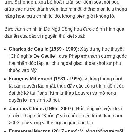
ước Schengen, xóa bỏ hoàn toàn sự kiểm soát nội bọc
giữa các nước thành viên, tạo ra một không gian lưu thông
hàng hóa, bưu chính tự do, không biên giới khổng lồ.
Bức tranh chính trị Đệ Ngũ Cộng hòa được định hình qua
dấu ấn của các vị nguyên thủ kiệt xuất:
Charles de Gaulle (1959 - 1969):
Xây dựng học thuyết
"Chủ nghĩa De Gaulle", đưa Pháp trở thành cường quốc
hạt nhân độc lập, tự chủ ngoại giao, thoát khỏi sự phụ
thuộc vào Mỹ.
François Mitterrand (1981 - 1995):
Vị tổng thống cánh
tả cầm quyền lâu nhất, thúc đẩy các công trình kiến trúc
đại thế kỷ tại Paris (Kim tự tháp Louvre) và mở rộng
quyền lợi an sinh xã hội.
Jacques Chirac (1995 - 2007):
Nổi tiếng với việc đưa
nước Pháp nói "Không" với cuộc chiến tranh Iraq năm
2003, giữ vững vị thế ngoại giao độc lập.
Emmanuel Macron (2017 - nay):
Vị tổng thống trẻ tuổi