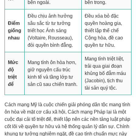
bên ngoài.
bên trong.
Đều chịu ảnh hưởng
Đều xóa bỏ đặc
Điểm
sâu sắc từ tư tưởng
quyền hoàng gia,
giống
triết học Ánh sáng
thiết lập thể chế
nhau
(Voltaire, Rousseau),
Cộng hòa, đề cao
đòi quyền bình đẳng.
quyền tư hữu.
Mang tính triệt liệt,
Mức
Mang tính ôn hòa hơn,
trải qua giai đoạn
độ
giữ nguyên cấu trúc
khủng bố đẫm máu
triệt
kinh tế và tầng lớp tư
(Jacobin), tịch thu
để
sản cũ sau chiến tranh.
tài sản quý tộc.
Cách mạng Mỹ là cuộc chiến giải phóng dân tộc mang tính
ôn hòa về mặt cơ cấu xã hội, Cách mạng Pháp lại là một
cuộc đại cải tổ triệt để, thiết lập nên các nền tảng luật pháp
cốt lõi về quyền tư hữu và hệ thống quản lý dân sự. Chính
khung tư tưởng nghiêm ngặt, đề cao tính chuẩn mực này