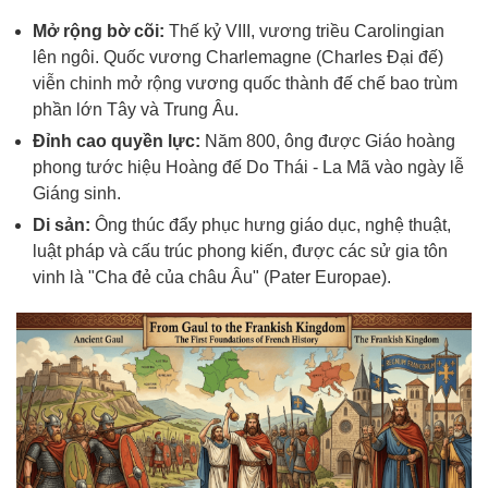
Mở rộng bờ cõi:
Thế kỷ VIII, vương triều Carolingian
lên ngôi. Quốc vương Charlemagne (Charles Đại đế)
viễn chinh mở rộng vương quốc thành đế chế bao trùm
phần lớn Tây và Trung Âu.
Đỉnh cao quyền lực:
Năm 800, ông được Giáo hoàng
phong tước hiệu Hoàng đế Do Thái - La Mã vào ngày lễ
Giáng sinh.
Di sản:
Ông thúc đẩy phục hưng giáo dục, nghệ thuật,
luật pháp và cấu trúc phong kiến, được các sử gia tôn
vinh là "Cha đẻ của châu Âu" (Pater Europae).