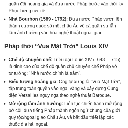
quân đội hoàng gia và đưa nước Pháp bước vào thời kỳ
Phục hưng rực rỡ.
Nhà Bourbon (1589 - 1792):
Đưa nước Pháp vươn lên
thành cường quốc số một châu Âu về cả quân sự lẫn
tầm ảnh hưởng văn hóa nghệ thuật ngoại giao.
Pháp thời “Vua Mặt Trời” Louis XIV
Chế độ chuyên chế:
Triều đại Louis XIV (1643 - 1715)
là đỉnh cao của chế độ quân chủ chuyên chế Pháp với
tư tưởng: "Nhà nước chính là trẫm".
Biểu tượng hoàng gia:
Ông tự xưng là "Vua Mặt Trời",
tập trung toàn quyền vào ngai vàng và xây dựng Cung
điện Versailles nguy nga theo nghệ thuật Baroque.
Mở rộng tầm ảnh hưởng:
Liên tục chiến tranh mở rộng
bờ cõi, đưa tiếng Pháp thành ngôn ngữ chung của giới
quý tộc/ngoại giao Châu Âu, và bắt đầu thiết lập các
thuộc địa hải ngoại.