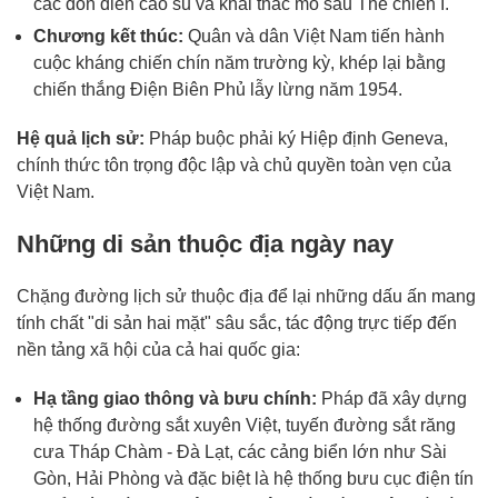
các đồn điền cao su và khai thác mỏ sau Thế chiến I.
Chương kết thúc:
Quân và dân Việt Nam tiến hành
cuộc kháng chiến chín năm trường kỳ, khép lại bằng
chiến thắng Điện Biên Phủ lẫy lừng năm 1954.
Hệ quả lịch sử:
Pháp buộc phải ký Hiệp định Geneva,
chính thức tôn trọng độc lập và chủ quyền toàn vẹn của
Việt Nam.
Những di sản thuộc địa ngày nay
Chặng đường lịch sử thuộc địa để lại những dấu ấn mang
tính chất "di sản hai mặt" sâu sắc, tác động trực tiếp đến
nền tảng xã hội của cả hai quốc gia:
Hạ tầng giao thông và bưu chính:
Pháp đã xây dựng
hệ thống đường sắt xuyên Việt, tuyến đường sắt răng
cưa Tháp Chàm - Đà Lạt, các cảng biển lớn như Sài
Gòn, Hải Phòng và đặc biệt là hệ thống bưu cục điện tín