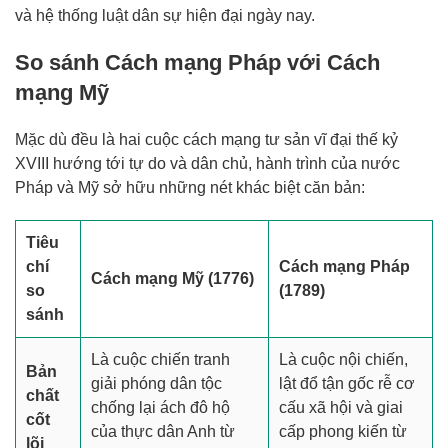
và hệ thống luật dân sự hiện đại ngày nay.
So sánh Cách mạng Pháp với Cách
mạng Mỹ
Mặc dù đều là hai cuộc cách mạng tư sản vĩ đại thế kỷ
XVIII hướng tới tự do và dân chủ, hành trình của nước
Pháp và Mỹ sở hữu những nét khác biệt căn bản:
Tiêu
chí
Cách mạng Pháp
Cách mạng Mỹ (1776)
so
(1789)
sánh
Là cuộc chiến tranh
Là cuộc nội chiến,
Bản
giải phóng dân tộc
lật đổ tận gốc rễ cơ
chất
chống lại ách đô hộ
cấu xã hội và giai
cốt
của thực dân Anh từ
cấp phong kiến từ
lõi