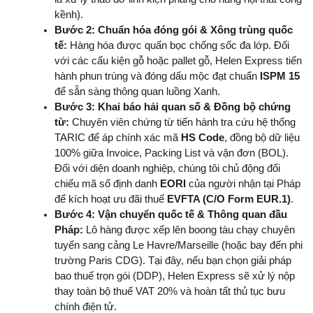
kềnh).
Bước 2: Chuẩn hóa đóng gói & Xông trùng quốc 
tế:
 Hàng hóa được quấn bọc chống sốc đa lớp. Đối 
với các cấu kiện gỗ hoặc pallet gỗ, Helen Express tiến 
hành phun trùng và đóng dấu mộc đạt chuẩn 
ISPM 15
để sẵn sàng thông quan luồng Xanh.
Bước 3: Khai báo hải quan số & Đồng bộ chứng 
từ:
 Chuyên viên chứng từ tiến hành tra cứu hệ thống 
TARIC để áp chính xác mã 
HS Code
, đồng bộ dữ liệu 
100% giữa Invoice, Packing List và vận đơn (BOL). 
Đối với diện doanh nghiệp, chúng tôi chủ động đối 
chiếu mã số định danh 
EORI
 của người nhận tại Pháp 
để kích hoạt ưu đãi thuế 
EVFTA (C/O Form EUR.1)
.
Bước 4: Vận chuyển quốc tế & Thông quan đầu 
Pháp:
 Lô hàng được xếp lên boong tàu chạy chuyên 
tuyến sang cảng Le Havre/Marseille (hoặc bay đến phi 
trường Paris CDG). Tại đây, nếu bạn chọn giải pháp 
bao thuế trọn gói (DDP), Helen Express sẽ xử lý nộp 
thay toàn bộ thuế VAT 20% và hoàn tất thủ tục bưu 
chính điện tử.