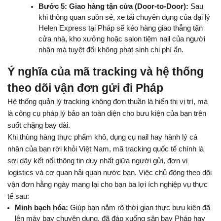
Bước 5: Giao hàng tận cửa (Door-to-Door):
 Sau 
khi thông quan suôn sẻ, xe tải chuyên dụng của đại lý 
Helen Express tại Pháp sẽ kéo hàng giao thẳng tận 
cửa nhà, kho xưởng hoặc salon tiệm nail của người 
nhận mà tuyệt đối không phát sinh chi phí ẩn.
Ý nghĩa của mã tracking và hệ thống 
theo dõi vận đơn gửi đi Pháp
Hệ thống quản lý tracking không đơn thuần là hiển thị vị trí, mà 
là công cụ pháp lý bảo an toàn diện cho bưu kiện của bạn trên 
suốt chặng bay dài.
Khi thùng hàng thực phẩm khô, dụng cụ nail hay hành lý cá 
nhân của bạn rời khỏi Việt Nam, mã tracking quốc tế chính là 
sợi dây kết nối thông tin duy nhất giữa người gửi, đơn vị 
logistics và cơ quan hải quan nước bạn. Việc chủ động theo dõi 
vận đơn hằng ngày mang lại cho bạn ba lợi ích nghiệp vụ thực 
tế sau:
Minh bạch hóa:
 Giúp bạn nắm rõ thời gian thực bưu kiện đã 
lên máy bay chuyên dụng, đã đáp xuống sân bay Pháp hay 