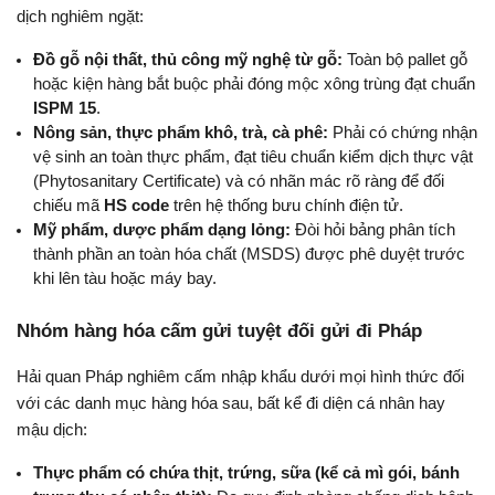
dịch nghiêm ngặt:
Đồ gỗ nội thất, thủ công mỹ nghệ từ gỗ:
 Toàn bộ pallet gỗ 
hoặc kiện hàng bắt buộc phải đóng mộc xông trùng đạt chuẩn 
ISPM 15
.
Nông sản, thực phẩm khô, trà, cà phê:
 Phải có chứng nhận 
vệ sinh an toàn thực phẩm, đạt tiêu chuẩn kiểm dịch thực vật 
(Phytosanitary Certificate) và có nhãn mác rõ ràng để đối 
chiếu mã 
HS code
 trên hệ thống bưu chính điện tử.
Mỹ phẩm, dược phẩm dạng lỏng:
 Đòi hỏi bảng phân tích 
thành phần an toàn hóa chất (MSDS) được phê duyệt trước 
khi lên tàu hoặc máy bay.
Nhóm hàng hóa cấm gửi tuyệt đối gửi đi Pháp
Hải quan Pháp nghiêm cấm nhập khẩu dưới mọi hình thức đối 
với các danh mục hàng hóa sau, bất kể đi diện cá nhân hay 
mậu dịch:
Thực phẩm có chứa thịt, trứng, sữa (kể cả mì gói, bánh 