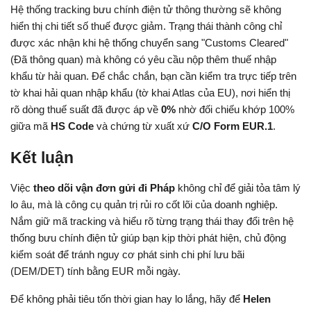
Hệ thống tracking bưu chính điện tử thông thường sẽ không 
hiển thị chi tiết số thuế được giảm. Trạng thái thành công chỉ 
được xác nhận khi hệ thống chuyển sang "Customs Cleared" 
(Đã thông quan) mà không có yêu cầu nộp thêm thuế nhập 
khẩu từ hải quan. Để chắc chắn, bạn cần kiểm tra trực tiếp trên 
tờ khai hải quan nhập khẩu (tờ khai Atlas của EU), nơi hiển thị 
rõ dòng thuế suất đã được áp về 
0%
 nhờ đối chiếu khớp 100% 
giữa mã 
HS Code
 và chứng từ xuất xứ 
C/O Form EUR.1
.
Kết luận
Việc 
theo dõi vận đơn gửi đi Pháp
 không chỉ để giải tỏa tâm lý 
lo âu, mà là công cụ quản trị rủi ro cốt lõi của doanh nghiệp. 
Nắm giữ mã tracking và hiểu rõ từng trạng thái thay đổi trên hệ 
thống bưu chính điện tử giúp bạn kịp thời phát hiện, chủ động 
kiểm soát để tránh nguy cơ phát sinh chi phí lưu bãi 
(DEM/DET) tính bằng EUR mỗi ngày.
Để không phải tiêu tốn thời gian hay lo lắng, hãy để 
Helen 