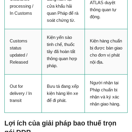
ATLAS duyệt 
processing / 
cửa khẩu hải 
thông quan tự 
In Customs
quan Pháp để rà 
động.
soát chứng từ.
Kiện yến sào 
Customs 
Kiện hàng chuẩn 
tinh chế, thuốc 
status 
bị được bàn giao 
tây đã hoàn tất 
updated / 
cho đơn vị phát 
thông quan hợp 
Released
nội địa.
pháp.
Người nhận tại 
Out for 
Bưu tá đang xếp 
Pháp chuẩn bị 
delivery / In 
kiện hàng lên xe 
nhận và ký xác 
transit
để đi phát.
nhận giao hàng.
Lợi ích của giải pháp bao thuế trọn 