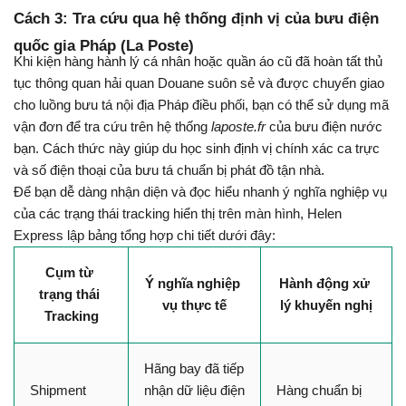
Cách 3: Tra cứu qua hệ thống định vị của bưu điện 
quốc gia Pháp (La Poste)
Khi kiện hàng hành lý cá nhân hoặc quần áo cũ đã hoàn tất thủ 
tục thông quan hải quan Douane suôn sẻ và được chuyển giao 
cho luồng bưu tá nội địa Pháp điều phối, bạn có thể sử dụng mã 
vận đơn để tra cứu trên hệ thống 
laposte.fr
 của bưu điện nước 
bạn. Cách thức này giúp du học sinh định vị chính xác ca trực 
và số điện thoại của bưu tá chuẩn bị phát đồ tận nhà.
Để bạn dễ dàng nhận diện và đọc hiểu nhanh ý nghĩa nghiệp vụ 
của các trạng thái tracking hiển thị trên màn hình, Helen 
Express lập bảng tổng hợp chi tiết dưới đây:
Cụm từ 
Ý nghĩa nghiệp 
Hành động xử 
trạng thái 
vụ thực tế
lý khuyến nghị
Tracking
Hãng bay đã tiếp 
Shipment 
nhận dữ liệu điện 
Hàng chuẩn bị 