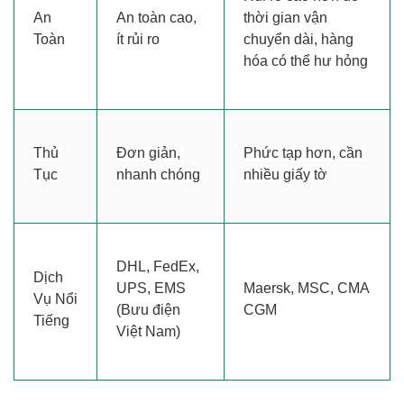
An 
An toàn cao, 
thời gian vận 
Toàn
ít rủi ro
chuyển dài, hàng 
hóa có thể hư hỏng
Thủ 
Đơn giản, 
Phức tạp hơn, cần 
Tục
nhanh chóng
nhiều giấy tờ
DHL, FedEx, 
Dịch 
UPS, EMS 
Maersk, MSC, CMA 
Vụ Nổi 
(Bưu điện 
CGM
Tiếng
Việt Nam)