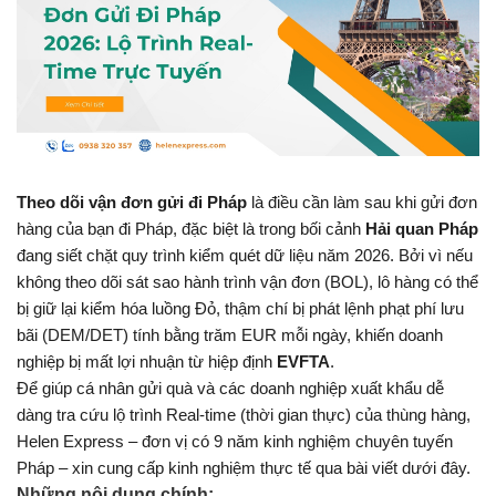
Theo dõi vận đơn gửi đi Pháp
 là điều cần làm sau khi gửi đơn 
hàng của bạn đi Pháp, đặc biệt là trong bối cảnh 
Hải quan Pháp 
đang siết chặt quy trình kiểm quét dữ liệu năm 2026. Bởi vì nếu 
không theo dõi sát sao hành trình vận đơn (BOL), lô hàng có thể 
bị giữ lại kiểm hóa luồng Đỏ, thậm chí bị phát lệnh phạt phí lưu 
bãi (DEM/DET) tính bằng trăm EUR mỗi ngày, khiến doanh 
nghiệp bị mất lợi nhuận từ hiệp định 
EVFTA
.
Để giúp cá nhân gửi quà và các doanh nghiệp xuất khẩu dễ 
dàng tra cứu lộ trình Real-time (thời gian thực) của thùng hàng, 
Helen Express – đơn vị có 9 năm kinh nghiệm chuyên tuyến 
Pháp – xin cung cấp kinh nghiệm thực tế qua bài viết dưới đây.
Những nội dung chính: