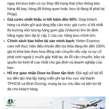
ngay khi bưu kiện có sự thay đổi trạng thái (như thông báo 
hàng đã bay, hàng đã thông quan hoặc bưu tá đang đi phát tại 
Pháp).
Giá cước chiết khấu sỉ tiết kiệm đến 50%:
 Giúp khách 
hàng cá nhân gửi quà tặng tiếp cận mức giá cước sỉ tốt nhất 
thị trường nhờ lượng hàng gom gộp (Volume) lớn ổn định 
hằng ngày làm đại lý cấp 1 của các hãng bưu chính lớn.
Chính sách bảo hiểm tài sản minh bạch:
 Helen Express 
cam kết thực hiện điều khoản đền bù thỏa đáng lên đến 100% 
giá trị khai báo theo hợp đồng vận chuyển nếu xảy ra sự cố 
phát sinh ngoài ý muốn gây thất lạc do lỗi vận chuyển, bảo vệ 
quyền lợi kinh tế cao nhất cho gia đình và doanh nghiệp của 
bạn.
Hỗ trợ giao nhận Door-to-Door tận tình:
 Đội ngũ xế tài hỗ 
trợ đến tận nhà lấy hàng miễn phí tại khu vực nội thành 
TPHCM và Bình Dương, mang lại sự chu đáo và tiện lợi tối 
đa cho khách hàng.