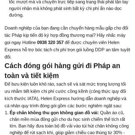
tốc mượt mà và chuyển trực tiếp sang trạng thái phát tận tay 
người nhận mà không phát sinh bất kỳ chi phí ẩn nào dọc 
đường.
Doanh nghiệp của bạn đang cần chuyển hàng mẫu gấp cho đối 
tác Pháp kịp tiến độ ký hợp đồng thương mại? Hãy nhấc máy 
gọi ngay Hotline 
0938 320 357
 để được chuyên viên Helen 
Express hỗ trợ bóc tách chi phí trọn gói luồng DDP an tâm tuyệt 
đối.
Cách đóng gói hàng gửi đi Pháp an 
toàn và tiết kiệm
Để bưu kiện luôn khô ráo, sạch sẽ và sát mức trọng lượng tối 
ưu nhằm tiết kiệm chi phí cước cồng kềnh (công thức quy đổi 
kích thước IATA), Helen Express hướng dẫn doanh nghiệp và 
cá nhân quy trình đóng gói gồm các bước nghiêm ngặt sau:
Ép chân không thu gọn không gian đồ vải:
 Quần áo cũ, 
chăn mền mùa đông gửi cho du học sinh chiếm thể tích rất 
lớn. Bạn hãy đưa toàn bộ đồ vải vào túi hút chân không công 
nghiệp để rút sạch khí, giúp giảm chiều cao thùng từ 30% - 