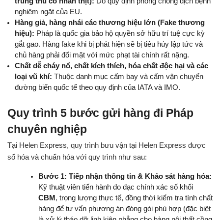
trung thu có nhân thịt):
 Do quy định phòng chống dịch bệnh 
nghiêm ngặt của EU.
Hàng giả, hàng nhái các thương hiệu lớn (Fake thương 
hiệu):
 Pháp là quốc gia bảo hộ quyền sở hữu trí tuệ cực kỳ 
gắt gao. Hàng fake khi bị phát hiện sẽ bị tiêu hủy lập tức và 
chủ hàng phải đối mặt với mức phạt tài chính rất nặng.
Chất dễ cháy nổ, chất kích thích, hóa chất độc hại và các 
loại vũ khí:
 Thuộc danh mục cấm bay và cấm vận chuyển 
đường biển quốc tế theo quy định của IATA và IMO.
Quy trình 5 bước gửi hàng đi Pháp 
chuyên nghiệp
Tại Helen Express, quy trình bưu vận tại Helen Express được 
số hóa và chuẩn hóa với quy trình như sau:
Bước 1: Tiếp nhận thông tin & Khảo sát hàng hóa:
Kỹ thuật viên tiến hành đo đạc chính xác số khối 
CBM
, trọng lượng thực tế, đồng thời kiểm tra tính chất 
hàng để tư vấn phương án đóng gói phù hợp (đặc biệt 
là xử lý tháo dỡ linh kiện phẳng cho hàng nội thất cồng 