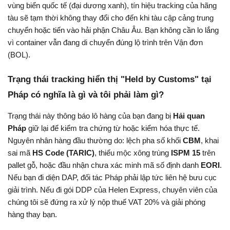
vùng biển quốc tế (đại dương xanh), tín hiệu tracking của hãng 
tàu sẽ tạm thời không thay đổi cho đến khi tàu cập cảng trung 
chuyển hoặc tiến vào hải phận Châu Âu. Bạn không cần lo lắng 
vì container vẫn đang di chuyển đúng lộ trình trên Vận đơn 
(BOL).
Trạng thái tracking hiển thị "Held by Customs" tại 
Pháp có nghĩa là gì và tôi phải làm gì?
Trạng thái này thông báo lô hàng của bạn đang bị 
Hải quan 
Pháp 
giữ lại để kiểm tra chứng từ hoặc kiểm hóa thực tế. 
Nguyên nhân hàng đầu thường do: lệch pha số khối 
CBM
, khai 
sai mã 
HS Code (TARIC)
, thiếu mộc xông trùng 
ISPM 15
 trên 
pallet gỗ, hoặc đầu nhận chưa xác minh mã số định danh 
EORI
. 
Nếu bạn đi diện DAP, đối tác Pháp phải lập tức liên hệ bưu cục 
giải trình. Nếu đi gói DDP của Helen Express, chuyên viên của 
chúng tôi sẽ đứng ra xử lý nộp thuế VAT 20% và giải phóng 
hàng thay bạn.