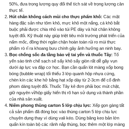
50%, đưa trọng lượng quy đổi thể tích sát về trọng lượng cân 
thực tế.
Hút chân không cách mùi cho thực phẩm khô:
 Các mặt 
hàng đặc sản như tôm khô, mực khô một nắng, cá khô bắt 
buộc phải được chia nhỏ vào túi PE dày và hút chân không 
tuyệt đối. Kỹ thuật này giúp triệt tiêu môi trường phát triển của 
nấm mốc, đồng thời ngăn chặn hoàn toàn rủi ro mùi thực 
phẩm rò rỉ ra khoang bưu chính gây ảnh hưởng an ninh bay.
Bọc chống sốc đa tầng bảo vệ tai yến và thuốc Tây:
 Tổ 
yến sào tinh chế sạch sẽ sấy khô sấy giòn rất dễ gãy vụn 
dưới áp lực va đập cơ học. Bạn cần quấn lót màng xốp bong 
bóng (bubble wrap) tối thiểu 3 lớp quanh hộp nhựa cứng, 
chèn kín các khe hở bằng hạt xốp dày từ 2-3cm để cố định 
phom dáng tuyệt đối. Thuốc Tây kê đơn phải bọc mút chặt, 
giữ nguyên vỉ/hộp giấy hiển thị rõ hạn sử dụng và thành phần 
của nhà sản xuất.
Niêm phong thùng carton 5 lớp chịu lực:
 Xếp gọn gàng tất 
cả sản phẩm đã đóng bọc vào thùng carton 5 lớp chịu lực 
chuyên dụng thay vì dùng vali kéo. Dùng băng keo bản lớn 
quấn kín toàn bộ các rãnh nắp thùng, bọc thêm một lớp màng 