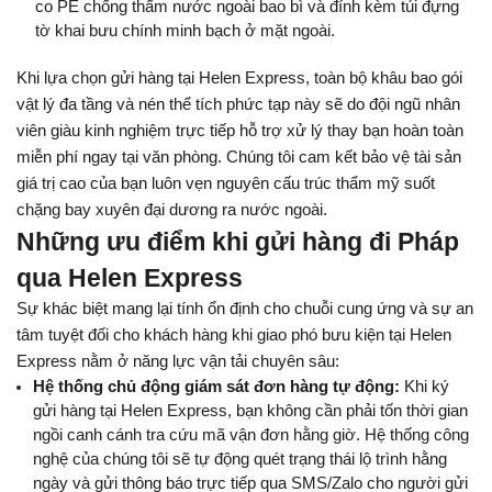
co PE chống thấm nước ngoài bao bì và đính kèm túi đựng 
tờ khai bưu chính minh bạch ở mặt ngoài.
Khi lựa chọn gửi hàng tại Helen Express, toàn bộ khâu bao gói 
vật lý đa tầng và nén thể tích phức tạp này sẽ do đội ngũ nhân 
viên giàu kinh nghiệm trực tiếp hỗ trợ xử lý thay bạn hoàn toàn 
miễn phí ngay tại văn phòng. Chúng tôi cam kết bảo vệ tài sản 
giá trị cao của bạn luôn vẹn nguyên cấu trúc thẩm mỹ suốt 
chặng bay xuyên đại dương ra nước ngoài.
Những ưu điểm khi gửi hàng đi Pháp 
qua Helen Express
Sự khác biệt mang lại tính ổn định cho chuỗi cung ứng và sự an 
tâm tuyệt đối cho khách hàng khi giao phó bưu kiện tại Helen 
Express nằm ở năng lực vận tải chuyên sâu:
Hệ thống chủ động giám sát đơn hàng tự động:
 Khi ký 
gửi hàng tại Helen Express, bạn không cần phải tốn thời gian 
ngồi canh cánh tra cứu mã vận đơn hằng giờ. Hệ thống công 
nghệ của chúng tôi sẽ tự động quét trạng thái lộ trình hằng 
ngày và gửi thông báo trực tiếp qua SMS/Zalo cho người gửi 