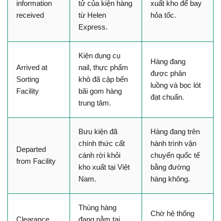
information 
tử của kiện hàng 
xuất kho để bay 
received
từ Helen 
hỏa tốc.
Express.
Kiện dụng cụ 
Hàng đang 
Arrived at 
nail, thực phẩm 
được phân 
Sorting 
khô đã cập bến 
luồng và bọc lót 
Facility
bãi gom hàng 
đạt chuẩn.
trung tâm.
Bưu kiện đã 
Hàng đang trên 
chính thức cất 
hành trình vận 
Departed 
cánh rời khỏi 
chuyển quốc tế 
from Facility
kho xuất tại Việt 
bằng đường 
Nam.
hàng không.
Thùng hàng 
Chờ hệ thống 
Clearance 
đang nằm tại 