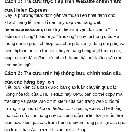
Cách 1: Tra cứu trực tiếp trên Website chính thức 
của Helen Express
Đây là phương thức đơn giản và thuận tiện nhất dành cho 
khách hàng lẻ. Bạn chỉ cần truy cập vào trang web 
helenexpress.com
, nhập trực tiếp mã vận đơn vào ô "Tìm 
kiếm đơn hàng" hoặc mục "Tracking" ngay tại trang chủ. Hệ 
thống công nghệ tích hợp của chúng tôi sẽ tự động đồng bộ và 
hiển thị toàn bộ lịch trình di chuyển bằng tiếng Việt trực quan, 
giúp bạn dễ dàng đọc lướt nhanh trạng thái mà không gặp rào 
cản ngôn ngữ.
Cách 2: Tra cứu trên hệ thống bưu chính toàn cầu 
của các hãng bay lớn
Nếu bưu kiện của bạn được bàn giao luân chuyển qua các 
luồng hỏa tốc của DHL, FedEx hay UPS, bạn có thể copy mã 
tracking và paste vào ô tìm kiếm của các trang web quốc tế 
tương ứng như 
dhl.com, fedex.com hoặc ups.com
. Hệ thống 
toàn cầu của các hãng này sẽ cung cấp chi tiết từng mốc thời 
gian bưu kiện qua các trạm trung chuyển trung gian tại các quốc 
gia khối châu Âu trước khi vào nước Pháp.