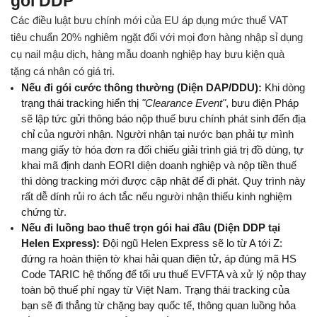
gói DDP 
Các điều luật bưu chính mới của EU áp dụng mức thuế VAT 
tiêu chuẩn 20% nghiêm ngặt đối với mọi đơn hàng nhập sỉ dụng 
cụ nail mậu dịch, hàng mẫu doanh nghiệp hay bưu kiện quà 
tặng cá nhân có giá trị.
Nếu đi gói cước thông thường (Diện DAP/DDU):
 Khi dòng 
trạng thái tracking hiển thị 
"Clearance Event"
, bưu điện Pháp 
sẽ lập tức gửi thông báo nộp thuế bưu chính phát sinh đến địa 
chỉ của người nhận. Người nhận tại nước bạn phải tự mình 
mang giấy tờ hóa đơn ra đối chiếu giải trình giá trị đồ dùng, tự 
khai mã định danh EORI diện doanh nghiệp và nộp tiền thuế 
thì dòng tracking mới được cập nhật để đi phát. Quy trình này 
rất dễ dính rủi ro ách tắc nếu người nhận thiếu kinh nghiệm 
chứng từ.
Nếu đi luồng bao thuế trọn gói hai đầu (Diện DDP tại 
Helen Express): 
Đội ngũ Helen Express sẽ lo từ A tới Z: 
đứng ra hoàn thiện tờ khai hải quan điện tử, áp đúng mã HS 
Code TARIC hệ thống để tối ưu thuế EVFTA và xử lý nộp thay 
toàn bộ thuế phí ngay từ Việt Nam. Trạng thái tracking của 
bạn sẽ đi thẳng từ chặng bay quốc tế, thông quan luồng hỏa 