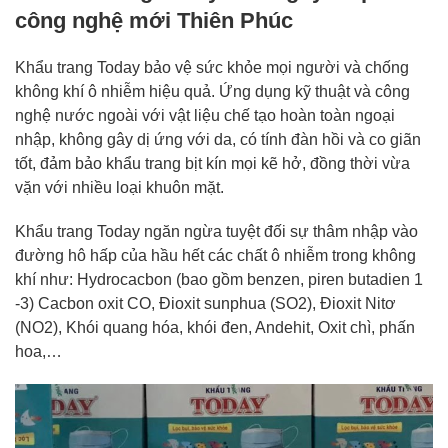
công nghệ mới Thiên Phúc
Khẩu trang Today bảo vệ sức khỏe mọi người và chống
không khí ô nhiễm hiệu quả. Ứng dụng kỹ thuật và công
nghệ nước ngoài với vật liệu chế tạo hoàn toàn ngoại
nhập, không gây dị ứng với da, có tính đàn hồi và co giãn
tốt, đảm bảo khẩu trang bịt kín mọi kẽ hở, đồng thời vừa
vặn với nhiều loại khuôn mặt.
Khẩu trang Today ngăn ngừa tuyệt đối sự thâm nhập vào
đường hô hấp của hầu hết các chất ô nhiễm trong không
khí như: Hydrocacbon (bao gồm benzen, piren butadien 1
-3) Cacbon oxit CO, Đioxit sunphua (SO2), Đioxit Nitơ
(NO2), Khói quang hóa, khói đen, Andehit, Oxit chì, phấn
hoa,…