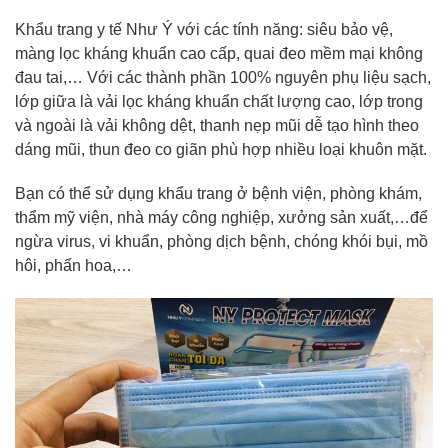
Khẩu trang y tế Như Ý với các tính năng: siêu bảo vệ,
màng lọc kháng khuẩn cao cấp, quai đeo mềm mại không
đau tai,… Với các thành phần 100% nguyên phụ liệu sạch,
lớp giữa là vải lọc kháng khuẩn chất lượng cao, lớp trong
và ngoài là vải không dệt, thanh nẹp mũi dễ tạo hình theo
dáng mũi, thun đeo co giãn phù hợp nhiều loại khuôn mặt.
Bạn có thể sử dụng khẩu trang ở bệnh viện, phòng khám,
thẩm mỹ viện, nhà máy công nghiệp, xưởng sản xuất,…để
ngừa virus, vi khuẩn, phòng dịch bệnh, chóng khói bụi, mồ
hôi, phấn hoa,…