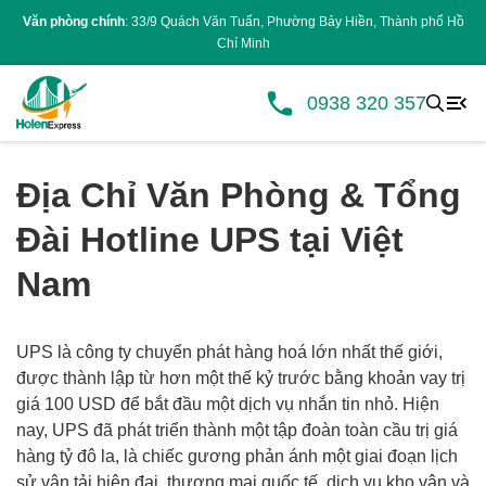
Văn phòng chính
: 33/9 Quách Văn Tuấn, Phường Bảy Hiền, Thành phố Hồ
Chí Minh
0938 320 357
Địa Chỉ Văn Phòng & Tổng
Đài Hotline UPS tại Việt
Nam
UPS là công ty chuyển phát hàng hoá lớn nhất thế giới,
được thành lập từ hơn một thế kỷ trước bằng khoản vay trị
giá 100 USD để bắt đầu một dịch vụ nhắn tin nhỏ. Hiện
nay, UPS đã phát triển thành một tập đoàn toàn cầu trị giá
hàng tỷ đô la, là chiếc gương phản ánh một giai đoạn lịch
sử vận tải hiện đại, thương mại quốc tế, dịch vụ kho vận và