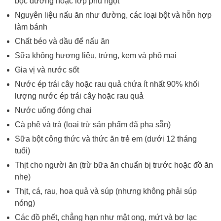
bọc đường hoặc lớp phủ ngọt
Nguyên liệu nấu ăn như đường, các loại bột và hỗn hợp
làm bánh
Chất béo và dầu để nấu ăn
Sữa không hương liệu, trứng, kem và phô mai
Gia vị và nước sốt
Nước ép trái cây hoặc rau quả chứa ít nhất 90% khối
lượng nước ép trái cây hoặc rau quả
Nước uống đóng chai
Cà phê và trà (loại trừ sản phẩm đã pha sẵn)
Sữa bột công thức và thức ăn trẻ em (dưới 12 tháng
tuổi)
Thịt cho người ăn (trừ bữa ăn chuẩn bị trước hoặc đồ ăn
nhẹ)
Thịt, cá, rau, hoa quả và súp (nhưng không phải súp
nóng)
Các đồ phết, chẳng hạn như mật ong, mứt và bơ lạc