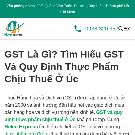
Văn phòng chính
: 33/9 Quách Văn Tuấn, Phường Bảy Hiền, Thành phố Hồ
Chí Minh
0938 320 357
GST Là Gì? Tìm Hiểu GST
Và Quy Định Thực Phẩm
Chịu Thuế Ở Úc
Thuế Hàng hóa và Dịch vụ (GST) được áp dụng ở Úc từ
năm 2000 và ảnh hưởng đến hầu hết các giao dịch mua
bán hàng hóa và dịch vụ trong nền kinh tế.
GST và quy
định thực phẩm chịu thuế ở Úc
khá phức tạp. Cùng
Helen Express
tìm hiểu chi tiết về GST đối với những
thực phẩm gửi đi Úc
chịu thuế trong nội dung bài viết dưới