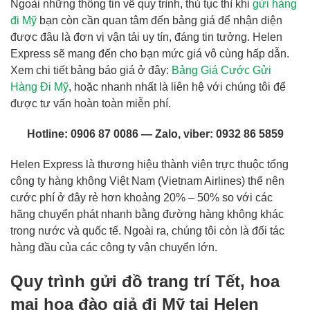
Ngoài những thông tin về quy trình, thủ tục thì khi
gửi hàng
đi Mỹ
bạn còn cần quan tâm đến bảng giá để nhận diện
được đâu là đơn vị vận tải uy tín, đáng tin tưởng. Helen
Express sẽ mang đến cho bạn mức giá vô cùng hấp dẫn.
Xem chi tiết bảng báo giá ở đây:
Bảng Giá Cước Gửi
Hàng Đi Mỹ
, hoặc nhanh nhất là liên hệ với chúng tôi để
được tư vấn hoàn toàn miễn phí.
Hotline:
0906 87 0086
— Zalo, viber:
0932 86 5859
Helen Express là thương hiệu thành viên trực thuộc tổng
công ty hàng không Việt Nam (Vietnam Airlines) thế nên
cước phí ở đây rẻ hơn khoảng 20% – 50% so với các
hãng chuyển phát nhanh bằng đường hàng không khác
trong nước và quốc tế. Ngoài ra, chúng tôi còn là đối tác
hàng đầu của các công ty vận chuyển lớn.
Quy trình gửi đồ trang trí Tết, hoa
mai hoa đào giả đi Mỹ tại Helen