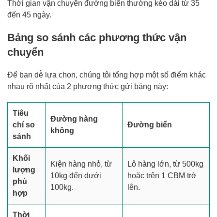
Thời gian vận chuyển đường biển thường kéo dài từ 35
đến 45 ngày.
Bảng so sánh các phương thức vận
chuyển
Để bạn dễ lựa chọn, chúng tôi tổng hợp một số điểm khác
nhau rõ nhất của 2 phương thức gửi bảng này:
Tiêu
Đường hàng
chí so
Đường biển
không
sánh
Khối
Kiện hàng nhỏ, từ
Lô hàng lớn, từ 500kg
lượng
10kg đến dưới
hoặc trên 1 CBM trở
phù
100kg.
lên.
hợp
Thời