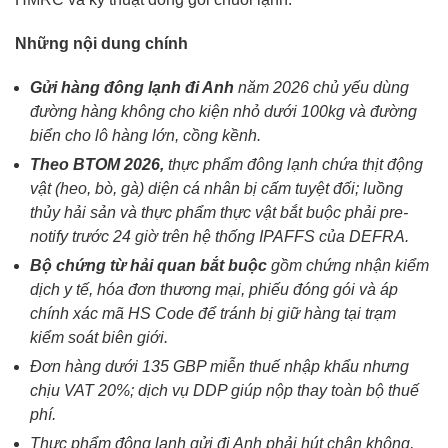
Những nội dung chính
Gửi hàng đông lạnh đi Anh
năm 2026 chủ yếu dùng
đường hàng không cho kiện nhỏ dưới 100kg và đường
biển cho lô hàng lớn, cồng kềnh.
Theo BTOM 2026,
thực phẩm đông lạnh chứa thịt động
vật (heo, bò, gà) diện cá nhân bị cấm tuyệt đối; luồng
thủy hải sản và thực phẩm thực vật bắt buộc phải pre-
notify trước 24 giờ trên hệ thống IPAFFS của DEFRA.
Bộ chứng từ hải quan bắt buộc
gồm chứng nhận kiểm
dịch y tế, hóa đơn thương mại, phiếu đóng gói và áp
chính xác mã HS Code để tránh bị giữ hàng tại trạm
kiểm soát biên giới.
Đơn hàng dưới 135 GBP miễn thuế nhập khẩu nhưng
chịu VAT 20%; dịch vụ DDP giúp nộp thay toàn bộ thuế
phí.
Thực phẩm đông lạnh gửi đi Anh phải hút chân không,