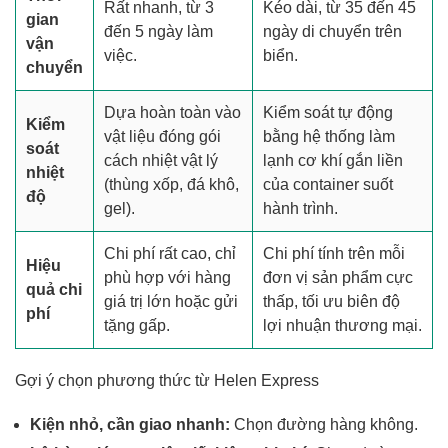
Rất nhanh, từ 3
Kéo dài, từ 35 đến 45
gian
đến 5 ngày làm
ngày di chuyển trên
vận
việc.
biển.
chuyển
Dựa hoàn toàn vào
Kiểm soát tự động
Kiểm
vật liệu đóng gói
bằng hệ thống làm
soát
cách nhiệt vật lý
lạnh cơ khí gắn liền
nhiệt
(thùng xốp, đá khô,
của container suốt
độ
gel).
hành trình.
Chi phí rất cao, chỉ
Chi phí tính trên mỗi
Hiệu
phù hợp với hàng
đơn vị sản phẩm cực
quả chi
giá trị lớn hoặc gửi
thấp, tối ưu biên độ
phí
tặng gấp.
lợi nhuận thương mại.
Gợi ý chọn phương thức từ Helen Express
Kiện nhỏ, cần giao nhanh:
Chọn đường hàng không.