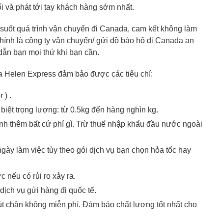
i và phát tới tay khách hàng sớm nhất.
g suốt quá trình vận chuyển đi Canada, cam kết không làm
chính là công ty vận chuyển/ gửi đồ bảo hộ đi Canada
an
 dẫn bạn mọi thứ khi bạn cần.
a Helen Express đảm bảo được các tiêu chí:
 ) .
iệt trọng lượng: từ 0.5kg đến hàng nghìn kg.
inh thêm bất cứ phí gì. Trừ thuế nhập khẩu đầu nước ngoài
ngày làm việc tùy theo gói dịch vụ bạn chọn hỏa tốc hay
 nếu có rủi ro xảy ra.
dịch vụ gửi hàng đi quốc tế.
t chân không miễn phí. Đảm bảo chất lượng tốt nhất cho