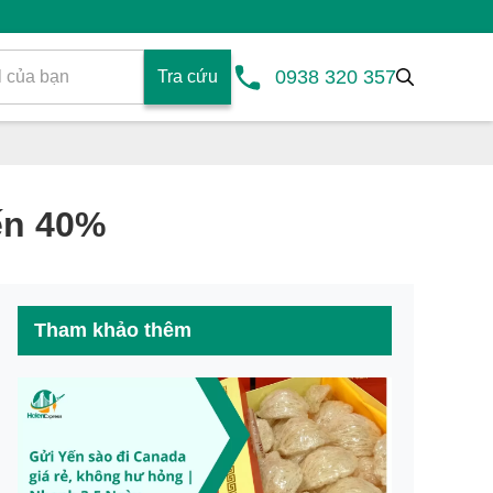
0938 320 357
Tra cứu
ến 40%
Tham khảo thêm