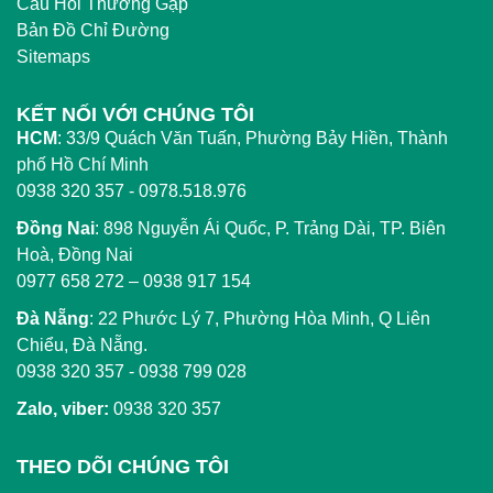
Câu Hỏi Thường Gặp
Bản Đồ Chỉ Đường
Sitemaps
KẾT NỐI VỚI CHÚNG TÔI
HCM
:
33/9 Quách Văn Tuấn, Phường Bảy Hiền, Thành
phố Hồ Chí Minh
0938 320 357 - 0978.518.976
Đồng Nai
:
898 Nguyễn Ái Quốc, P. Trảng Dài, TP. Biên
Hoà, Đồng Nai
0977 658 272
–
0938 917 154
Đà Nẵng
: 22 Phước Lý 7, Phường Hòa Minh, Q Liên
Chiểu, Đà Nẵng.
0938 320 357
-
0938 799 028
Zalo, viber:
0938 320 357
THEO DÕI CHÚNG TÔI