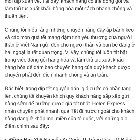
mỗi dịp xuân về. Tại đây, khách hàng có thể đóng gói và
làm thủ tục xuất khẩu hàng hóa một cách nhanh chóng và
thuận tiện.
Chúng tôi hiểu rằng, những chuyến hàng đầy ắp bánh kẹo
và các món quà tết mang đậm tình yêu thương của người
thân ở Việt Nam gửi đến cho người thân và bạn bè đang ở
hải ngoại là rất quan trọng. Vì vậy, chúng tôi luôn tất bật
trong việc đóng gói hàng hóa và làm thủ tục xuất khẩu
hàng hóa để đảm bảo chuyến hàng của quý khách được
chuyển phát đến đích nhanh chóng và an toàn.
Đặc biệt, trong dịp tết nguyên đán, giá cước có phần tăng
lên, chúng tôi khuyến khích quý khách hàng sắp xếp gửi
hàng sớm để hưởng được giá tốt nhất. Helen Express
nhận chuyển phát nhanh quà Tết đi nước ngoài cho khách
hàng đang ở khắp mọi miền của tổ quốc, với những địa
điểm chính sau đây:
Đồng Nai
: 898 Nguyễn Ái Quốc, P. Trảng Dài, TP. Biên