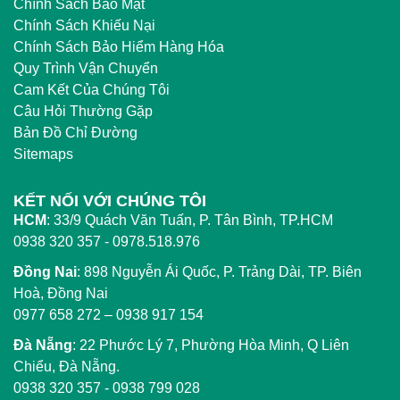
Chính Sách Bảo Mật
Chính Sách Khiếu Nại
Chính Sách Bảo Hiểm Hàng Hóa
Quy Trình Vận Chuyển
Cam Kết Của Chúng Tôi
Câu Hỏi Thường Gặp
Bản Đồ Chỉ Đường
Sitemaps
KẾT NỐI VỚI CHÚNG TÔI
HCM
:
33/9 Quách Văn Tuấn, P. Tân Bình, TP.HCM
0938 320 357 - 0978.518.976
Đồng Nai
:
898 Nguyễn Ái Quốc, P. Trảng Dài, TP. Biên
Hoà, Đồng Nai
0977 658 272
–
0938 917 154
Đà Nẵng
: 22 Phước Lý 7, Phường Hòa Minh, Q Liên
Chiểu, Đà Nẵng.
0938 320 357
-
0938 799 028