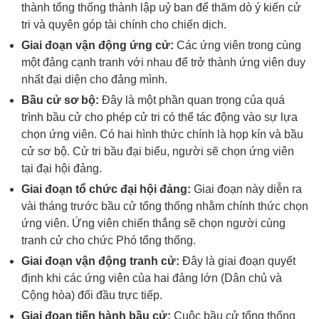
thành tổng thống thành lập uỷ ban để thăm dò ý kiến cử 
tri và quyên góp tài chính cho chiến dịch.
Giai đoạn vận động ứng cử: 
Các ứng viên trong cùng 
một đảng cạnh tranh với nhau để trở thành ứng viên duy 
nhất đại diện cho đảng mình.
Bầu cử sơ bộ: 
Đây là một phần quan trọng của quá 
trình bầu cử cho phép cử tri có thể tác động vào sự lựa 
chọn ứng viên. Có hai hình thức chính là họp kín và bầu 
cử sơ bộ. Cử tri bầu đại biểu, người sẽ chọn ứng viên 
tại đại hội đảng.
Giai đoạn tổ chức đại hội đảng:
 Giai đoạn này diễn ra 
vài tháng trước bầu cử tổng thống nhằm chính thức chọn 
ứng viên. Ứng viên chiến thắng sẽ chọn người cùng 
tranh cử cho chức Phó tổng thống.
Giai đoạn vận động tranh cử:
 Đây là giai đoạn quyết 
định khi các ứng viên của hai đảng lớn (Dân chủ và 
Cộng hòa) đối đầu trực tiếp.
Giai đoạn tiến hành bầu cử:
 Cuộc bầu cử tổng thống 