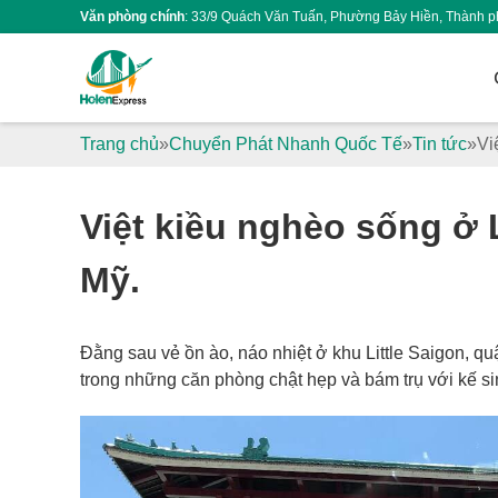
Văn phòng chính
: 33/9 Quách Văn Tuấn, Phường Bảy Hiền, Thành p
Trang chủ
Chuyển Phát Nhanh Quốc Tế
Tin tức
Vi
Việt kiều nghèo sống ở L
Mỹ.
Đằng sau vẻ ồn ào, náo nhiệt ở khu Little Saigon, qu
trong những căn phòng chật hẹp và bám trụ với kế si