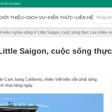
hố Hồ Chí Minh
GIỚI THIỆU
DỊCH VỤ
KIẾN THỨC
LIÊN HỆ
ệt kiều nghèo sống ở Little Saigon, cuộc sống thực của nhiều việ
ittle Saigon, cuộc sống thực 
ận Cam, bang California, nhiều Việt kiều vẫn phải sống
nh nhai hàng ngày.