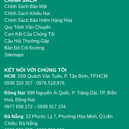
CHÍNH SÁCH
Chính Sách Bảo Mật
Chính Sách Khiếu Nại
Chính Sách Bảo Hiểm Hàng Hóa
Quy Trình Vận Chuyển
Cam Kết Của Chúng Tôi
Câu Hỏi Thường Gặp
Bản Đồ Chỉ Đường
Sitemaps
KẾT NỐI VỚI CHÚNG TÔI
HCM
:
33/9 Quách Văn Tuấn, P. Tân Bình, TP.HCM
0938 320 357 - 0978.518.976
Đồng Nai
:
898 Nguyễn Ái Quốc, P. Trảng Dài, TP. Biên
Hoà, Đồng Nai
0977 658 272
–
0938 917 154
Đà Nẵng
: 22 Phước Lý 7, Phường Hòa Minh, Q Liên
Chiểu, Đà Nẵng.