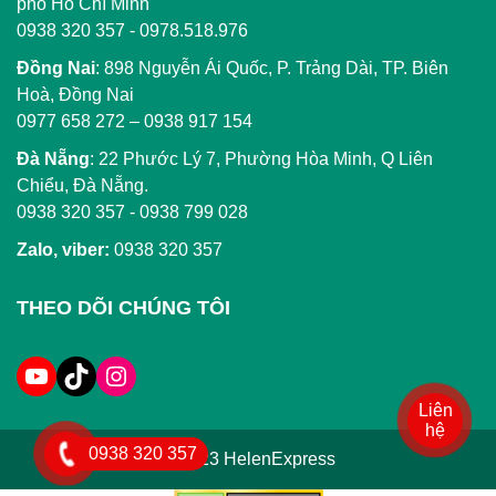
phố Hồ Chí Minh
0938 320 357 - 0978.518.976
Đồng Nai
:
898 Nguyễn Ái Quốc, P. Trảng Dài, TP. Biên
Hoà, Đồng Nai
0977 658 272
–
0938 917 154
Đà Nẵng
: 22 Phước Lý 7, Phường Hòa Minh, Q Liên
Chiểu, Đà Nẵng.
0938 320 357
-
0938 799 028
Zalo, viber:
0938 320 357
THEO DÕI CHÚNG TÔI
Liên
hệ
0938 320 357
© 2023 HelenExpress