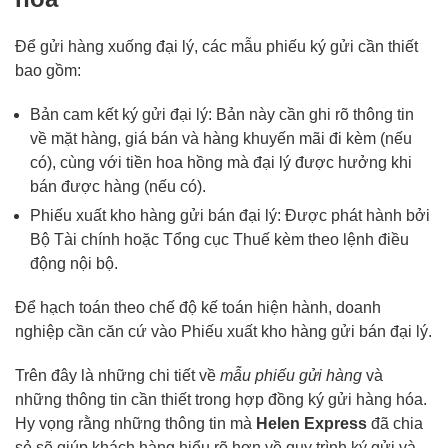
Để gửi hàng xuống đại lý, các mẫu phiếu ký gửi cần thiết
bao gồm:
Bản cam kết ký gửi đại lý: Bản này cần ghi rõ thông tin
về mặt hàng, giá bán và hàng khuyến mãi đi kèm (nếu
có), cùng với tiền hoa hồng mà đại lý được hưởng khi
bán được hàng (nếu có).
Phiếu xuất kho hàng gửi bán đại lý: Được phát hành bởi
Bộ Tài chính hoặc Tổng cục Thuế kèm theo lệnh điều
động nội bộ.
Để hạch toán theo chế độ kế toán hiện hành, doanh
nghiệp cần căn cứ vào Phiếu xuất kho hàng gửi bán đại lý.
Trên đây là những chi tiết về
mẫu phiếu gửi hàng
và
những thông tin cần thiết trong hợp đồng ký gửi hàng hóa.
Hy vọng rằng những thông tin mà
Helen Express
đã chia
sẻ sẽ giúp khách hàng hiểu rõ hơn về quy trình ký gửi và