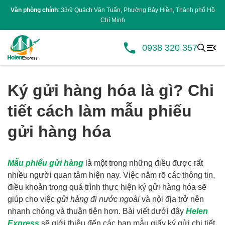
Văn phòng chính
: 33/9 Quách Văn Tuấn, Phường Bảy Hiền, Thành phố Hồ
Chí Minh
0938 320 357
Ký gửi hàng hóa là gì? Chi
tiết cách làm mẫu phiếu
gửi hàng hóa
Mẫu phiếu gửi hàng
là một trong những điều được rất
nhiều người quan tâm hiện nay. Việc nắm rõ các thông tin,
điều khoản trong quá trình thực hiện ký gửi hàng hóa sẽ
giúp cho việc
gửi hàng đi nước ngoài
và nội địa trở nên
nhanh chóng và thuận tiện hơn. Bài viết dưới đây
Helen
Express
sẽ giới thiệu đến các bạn mẫu giấy ký gửi chi tiết