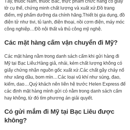
Tây, thuốc Nam, thuốc Bắc, thực phẩm chức năng có giấy
tờ cụ thể, chứng minh chất lượng và xuất xứ.Đồ trang
điểm, mỹ phẩm dưỡng da chính hãng.Thiết bị gia dụng, đồ
điện tử như tivi, tủ lạnh, điện thoại, nồi cơm điện, máy móc
công nghiệp…Đồ nội thất và thủ công mỹ nghệ.
Các mặt hàng cấm vận chuyển đi Mỹ?
Các mặt hàng nằm trong danh sách cấm khi gửi hàng đi
Mỹ tại Bạc Liêu:Hàng giả, nhái, kém chất lượng không có
giấy chứng nhận nguồn gốc xuất xứ.Các chất gây cháy nổ
như xăng dầu, bom mìn…Các loại vũ khí như súng, đao,
kiếm, dao…Quý khách nên liên hệ trước Helen Express để
các định mặt hàng mình gửi có nằm trong danh sách cấm
hay không, từ đó tìm phương án giải quyết.
Có gửi mắm đi Mỹ tại Bạc Liêu được
không?