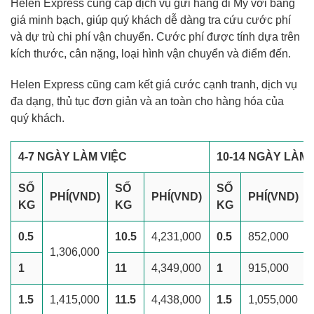
Helen Express cung cấp dịch vụ gửi hàng đi Mỹ với bảng
giá minh bạch, giúp quý khách dễ dàng tra cứu cước phí
và dự trù chi phí vận chuyển. Cước phí được tính dựa trên
kích thước, cân nặng, loại hình vận chuyển và điểm đến.
Helen Express cũng cam kết giá cước cạnh tranh, dịch vụ
đa dạng, thủ tục đơn giản và an toàn cho hàng hóa của
quý khách.
4-7 NGÀY LÀM VIỆC
10-14 NGÀY LÀM 
SỐ
SỐ
SỐ
PHÍ
(VND)
PHÍ
(VND)
PHÍ
(VND)
KG
KG
KG
0.5
10.5
4,231,000
0.5
852,000
1,306,000
1
11
4,349,000
1
915,000
1.5
1,415,000
11.5
4,438,000
1.5
1,055,000