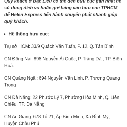
Quý khách ở Bạc Liêu có thể đến bưu cục gần nhất để
sử dụng dịch vụ hoặc gửi hàng vào bưu cục TPHCM,
để Helen Express tiến hành chuyển phát nhanh giúp
quý khách.
Hệ thống bưu cục:
Trụ sở HCM: 33/9 Quách Văn Tuấn, P. 12, Q. Tân Bình
CN Đồng Nai: 898 Nguyễn Ái Quốc, P. Trảng Dài, TP. Biên
Hoà.
CN Quảng Ngãi: 694 Nguyễn Văn Linh, P. Trương Quang
Trọng
CN Đà Nẵng: 22 Phước Lý 7, Phường Hòa Minh, Q. Liên
Chiểu, TP. Đà Nẵng
CN An Giang: 678 Tổ 21, Ấp Bình Minh, Xã Bình Mỹ,
Huyện Châu Phú