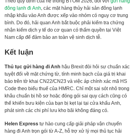
Theo quy định của hệ thống BTOM 2026, đối với
gửi hàng
đông lạnh đi Anh
, các mặt hàng thủy hải sản đông lạnh
nhập khẩu vào Anh được xếp vào nhóm có nguy cơ trung
bình. Do đó, hải quan Anh bắt buộc phải kiểm tra chứng
nhận kiểm dịch y tế do cơ quan có thẩm quyền tại Việt
Nam cấp để đảm bảo an toàn vệ sinh dịch tễ.
Kết luận
Thủ tục gửi hàng đi Anh
hậu Brexit đòi hỏi sự chuẩn xác
tuyệt đối về mặt chứng từ, tính minh bạch của giá trị khai
báo trên tờ khai CN22/CN23 và việc áp chính xác mã HS
Code theo biểu thuế của HMRC. Chỉ một sai sót nhỏ trong
khâu chuẩn bị hồ sơ hoặc đóng gói sai quy cách cũng có
thể khiến bưu kiện của bạn bị kẹt lại tại cửa khẩu Anh,
phát sinh các chi phí lưu kho bãi không đáng có.
Helen Express
tự hào cung cấp giải pháp vận chuyển
hàng đi Anh trọn gói từ A-Z, hỗ trợ xử lý mọi thủ tục hải