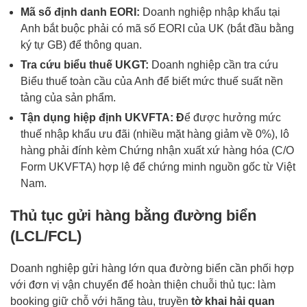
Mã số định danh EORI:
Doanh nghiệp nhập khẩu tại
Anh bắt buộc phải có mã số EORI của UK (bắt đầu bằng
ký tự GB) để thông quan.
Tra cứu biểu thuế UKGT:
Doanh nghiệp cần tra cứu
Biểu thuế toàn cầu của Anh để biết mức thuế suất nền
tảng của sản phẩm.
Tận dụng hiệp định UKVFTA: Đ
ể được hưởng mức
thuế nhập khẩu ưu đãi (nhiều mặt hàng giảm về 0%), lô
hàng phải đính kèm Chứng nhận xuất xứ hàng hóa (C/O
Form UKVFTA) hợp lệ để chứng minh nguồn gốc từ Việt
Nam.
Thủ tục gửi hàng bằng đường biển
(LCL/FCL)
Doanh nghiệp gửi hàng lớn qua đường biển cần phối hợp
với đơn vị vận chuyển để hoàn thiện chuỗi thủ tục: làm
booking giữ chỗ với hãng tàu, truyền
tờ khai hải quan