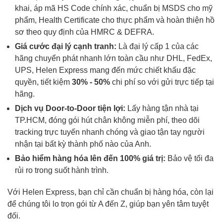
khai, áp mã HS Code chính xác, chuẩn bị MSDS cho mỹ
phẩm, Health Certificate cho thực phẩm và hoàn thiện hồ
sơ theo quy định của HMRC & DEFRA.
Giá cước đại lý cạnh tranh:
Là đại lý cấp 1 của các
hãng chuyển phát nhanh lớn toàn cầu như DHL, FedEx,
UPS, Helen Express mang đến mức chiết khấu đặc
quyền, tiết kiệm
30% - 50%
chi phí so với gửi trực tiếp tại
hãng.
Dịch vụ Door-to-Door tiện lợi:
Lấy hàng tận nhà tại
TP.HCM, đóng gói hút chân không miễn phí, theo dõi
tracking trực tuyến nhanh chóng và giao tận tay người
nhận tại bất kỳ thành phố nào của Anh.
Bảo hiểm hàng hóa lên đến 100% giá trị:
Bảo vệ tối đa
rủi ro trong suốt hành trình.
Với Helen Express, bạn chỉ cần chuẩn bị hàng hóa, còn lại
để chúng tôi lo trọn gói từ A đến Z, giúp bạn yên tâm tuyệt
đối.