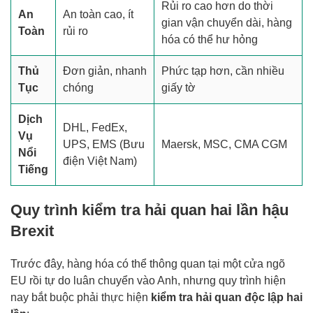
Rủi ro cao hơn do thời
An
An toàn cao, ít
gian vận chuyển dài, hàng
Toàn
rủi ro
hóa có thể hư hỏng
Thủ
Đơn giản, nhanh
Phức tạp hơn, cần nhiều
Tục
chóng
giấy tờ
Dịch
DHL, FedEx,
Vụ
UPS, EMS (Bưu
Maersk, MSC, CMA CGM
Nổi
điện Việt Nam)
Tiếng
Quy trình kiểm tra hải quan hai lần hậu
Brexit
Trước đây, hàng hóa có thể thông quan tại một cửa ngõ
EU rồi tự do luân chuyển vào Anh, nhưng quy trình hiện
nay bắt buộc phải thực hiện
kiểm tra hải quan độc lập hai