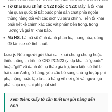
Tờ khai bưu chính CN22 hoặc CN23:
Đây là tờ khai
hải quan quốc tế bắt buộc phải dán chặt phía ngoài
thùng hàng đối với các dịch vụ bưu chính. Trên tờ khai
phải liệt kê chính xác các vật phẩm bên trong, trọng
lượng và giá trị khai báo.
Mã HS:
Là mã số định danh phân loại hàng hóa, dùng
để làm cơ sở tính thuế.
Lưu ý:
Nếu người gửi khai sai, khai chung chung hoặc
thiếu thông tin trên tờ CN22/CN23 (ví dụ khai là "goods"
hoặc "gift" vô danh để hạ thấp giá trị), bưu kiện có thể bị
hải quan Anh giữ hàng, yêu cầu bổ sung chứng từ, áp phí
phạt nặng hoặc lập tức trả hàng về nơi gửi và người gửi
phải chịu mọi chi phí phát sinh.
Xem thêm:
Giấy tờ cần thiết khi gửi hàng đến
Anh