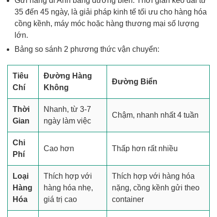
Gửi hàng đi Anh bằng đường biển
: Thời gian kéo dài từ
35 đến 45 ngày, là giải pháp kinh tế tối ưu cho hàng hóa
cồng kềnh, máy móc hoặc hàng thương mại số lượng
lớn.
Bảng so sánh 2 phương thức vận chuyển:
Tiêu
Đường Hàng
Đường Biển
Chí
Không
Thời
Nhanh, từ 3-7
Chậm, nhanh nhất 4 tuần
Gian
ngày làm việc
Chi
Cao hơn
Thấp hơn rất nhiều
Phí
Loại
Thích hợp với
Thích hợp với hàng hóa
Hàng
hàng hóa nhẹ,
nặng, cồng kềnh gửi theo
Hóa
giá trị cao
container