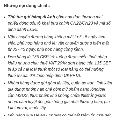
Những nội dung chính:
Thủ tục gửi hàng đi Anh
gồm hóa đơn thương mại,
phiếu đóng gói, tờ khai bưu chính CN22/CN23 và mã số
định danh EORI.
Vận chuyển đường hàng không mất từ 3 - 5 ngày làm
việc, phù hợp hàng nhỏ lẻ; vận chuyển đường biển mất
từ 35 - 45 ngày, phù hợp hàng cồng kềnh.
Đơn hàng từ 135 GBP trở xuống được miễn thuế nhập
khẩu nhưng chịu thuế VAT 20%; đơn hàng trên 135 GBP
bị áp cả hai loại thuế; một số loại hàng có thể hưởng
thuế ưu đãi 0% theo hiệp định UKVFTA.
Nhóm hàng được gửi gồm tài liệu, quần áo trơn, linh kiện
gia dụng; nhóm hạn chế gồm mỹ phẩm dạng lỏng/gel
cần MSDS, thực phẩm khô không chứa thịt/trứng/sữa;
nhóm cấm tuyệt đối gồm hàng giả nhái thương hiệu, pin
Lithium rời, thuốc tây,...
Gửi hàng qua Helen Express có thể tiết kiệm từ 30% đến