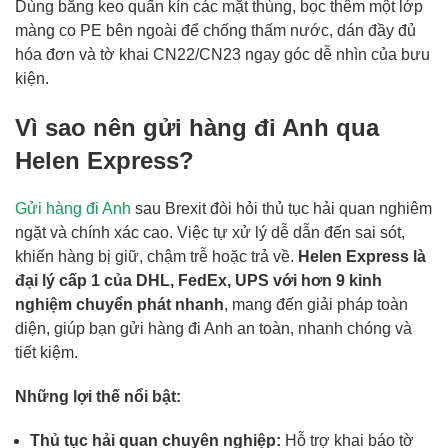
Dùng băng keo quấn kín các mặt thùng, bọc thêm một lớp
màng co PE bên ngoài để chống thấm nước, dán đầy đủ
hóa đơn và tờ khai CN22/CN23 ngay góc dễ nhìn của bưu
kiện.
Vì sao nên gửi hàng đi Anh qua
Helen Express?
Gửi hàng đi Anh
sau Brexit đòi hỏi thủ tục hải quan nghiêm
ngặt và chính xác cao. Việc tự xử lý dễ dẫn đến sai sót,
khiến hàng bị giữ, chậm trễ hoặc trả về.
Helen Express là
đại lý cấp 1 của DHL, FedEx, UPS với hơn 9 kinh
nghiệm chuyển phát nhanh
, mang đến giải pháp toàn
diện, giúp bạn gửi hàng đi Anh an toàn, nhanh chóng và
tiết kiệm.
Những lợi thế nổi bật:
Thủ tục hải quan chuyên nghiệp:
Hỗ trợ khai báo tờ