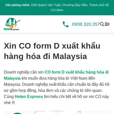
Văn phòng chính
: 33/9 Quách Văn Tuấn, Phường Bảy Hiền, Thành phố Hồ
Chí Minh
0938.320.357
Xin CO form D xuất khẩu
hàng hóa đi Malaysia
Doanh nghiệp cần xin
CO form D xuất khẩu hàng hóa đi
Malaysia
khi muốn đưa hàng hóa từ Việt Nam đến
Malaysia. Doanh nghiệp xuất khẩu cần chuẩn bị đầy đủ hồ
sơ gồm hợp đồng, hóa đơn và các chứng từ liên quan.
Cùng
Helen Express
tìm hiểu chi tiết về hồ sơ xin CO này
nhé !!!