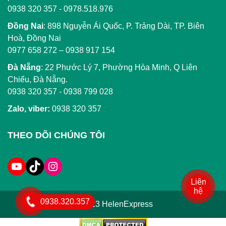
0938 320 357 - 0978.518.976
Đồng Nai
:
898 Nguyễn Ái Quốc, P. Trảng Dài, TP. Biên
Hoà, Đồng Nai
0977 658 272
–
0938 917 154
Đà Nẵng
: 22 Phước Lý 7, Phường Hòa Minh, Q Liên
Chiểu, Đà Nẵng.
0938 320 357
-
0938 799 028
Zalo, viber:
0938 320 357
THEO DÕI CHÚNG TÔI
Liên
hệ
0938.320.357
© 2023 HelenExpress