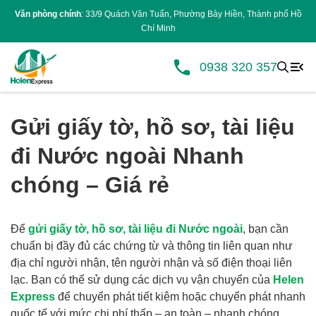
Văn phòng chính
: 33/9 Quách Văn Tuấn, Phường Bảy Hiền, Thành phố Hồ
Chí Minh
0938 320 357
Gửi giấy tờ, hồ sơ, tài liệu
đi Nước ngoài Nhanh
chóng – Giá rẻ
Để
gửi giấy tờ, hồ sơ, tài liệu đi Nước ngoài
, bạn cần
chuẩn bị đầy đủ các chứng từ và thông tin liên quan như
địa chỉ người nhận, tên người nhận và số điện thoại liên
lạc. Bạn có thể sử dụng các dịch vụ vận chuyển của
Helen
Express
để chuyển phát tiết kiệm hoặc chuyển phát nhanh
quốc tế với mức chi phí thấp – an toàn – nhanh chóng.