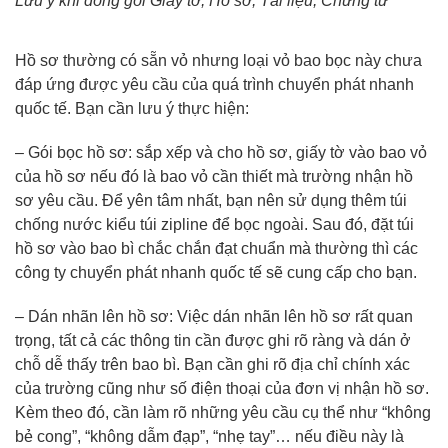
Lưu ý khi đóng gói Giấy tờ, Hồ sơ, Tài liệu, Chứng từ
Hồ sơ thường có sẵn vỏ nhưng loại vỏ bao bọc này chưa
đáp ứng được yêu cầu của quá trình chuyển phát nhanh
quốc tế. Bạn cần lưu ý thực hiện:
– Gói bọc hồ sơ: sắp xếp và cho hồ sơ, giấy tờ vào bao vỏ
của hồ sơ nếu đó là bao vỏ cần thiết mà trường nhận hồ
sơ yêu cầu. Để yên tâm nhất, bạn nên sử dụng thêm túi
chống nước kiểu túi zipline để bọc ngoài. Sau đó, đặt túi
hồ sơ vào bao bì chắc chắn đạt chuẩn mà thường thì các
công ty chuyển phát nhanh quốc tế sẽ cung cấp cho bạn.
– Dán nhãn lên hồ sơ: Việc dán nhãn lên hồ sơ rất quan
trọng, tất cả các thông tin cần được ghi rõ ràng và dán ở
chỗ dễ thấy trên bao bì. Bạn cần ghi rõ địa chỉ chính xác
của trường cũng như số điện thoại của đơn vị nhận hồ sơ.
Kèm theo đó, cần làm rõ những yêu cầu cụ thể như “không
bẻ cong”, “không dẫm đạp”, “nhẹ tay”… nếu điều này là