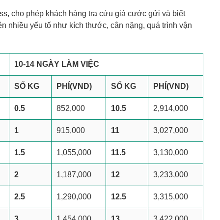
ss, cho phép khách hàng tra cứu giá cước gửi và biết
ên nhiều yếu tố như kích thước, cân nặng, quá trình vận
10-14 NGÀY LÀM VIỆC
SỐ KG
PHÍ
(VND)
SỐ KG
PHÍ
(VND)
0.5
852,000
10.5
2,914,000
1
915,000
11
3,027,000
1.5
1,055,000
11.5
3,130,000
2
1,187,000
12
3,233,000
2.5
1,290,000
12.5
3,315,000
3
1,454,000
13
3,422,000