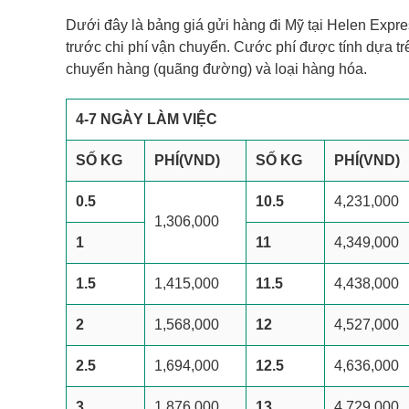
Dưới đây là bảng giá gửi hàng đi Mỹ tại Helen Expre
trước chi phí vận chuyển. Cước phí được tính dựa tr
chuyển hàng (quãng đường) và loại hàng hóa.
4-7 NGÀY LÀM VIỆC
SỐ KG
PHÍ
(VND)
SỐ KG
PHÍ
(VND)
0.5
10.5
4,231,000
1,306,000
1
11
4,349,000
1.5
1,415,000
11.5
4,438,000
2
1,568,000
12
4,527,000
2.5
1,694,000
12.5
4,636,000
3
1,876,000
13
4,729,000