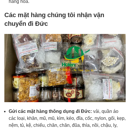
hàng hóa.
Các mặt hàng chúng tôi nhận vận
chuyển đi Đức
Gửi các mặt hàng thông dụng đi Đức:
vải, quần áo
các loại, khăn, mũ, mũ, kìm, kéo, đĩa, cốc, nylon, gối, kẹp,
nệm, tủ, kệ, chiếu, chăn, chăn, đũa, thìa, nồi, chậu, ly,