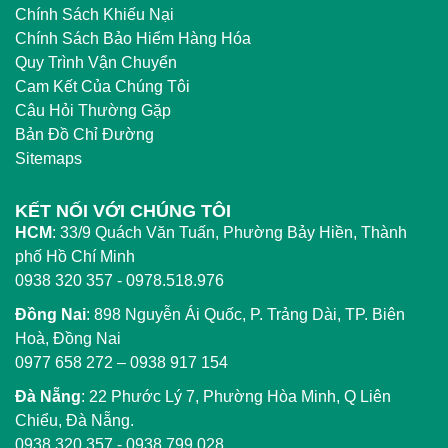
Chính Sách Khiếu Nại
Chính Sách Bảo Hiểm Hàng Hóa
Quy Trình Vận Chuyển
Cam Kết Của Chúng Tôi
Câu Hỏi Thường Gặp
Bản Đồ Chỉ Đường
Sitemaps
KẾT NỐI VỚI CHÚNG TÔI
HCM
:
33/9 Quách Văn Tuấn, Phường Bảy Hiền, Thành
phố Hồ Chí Minh
0938 320 357 - 0978.518.976
Đồng Nai
:
898 Nguyễn Ái Quốc, P. Trảng Dài, TP. Biên
Hoà, Đồng Nai
0977 658 272
–
0938 917 154
Đà Nẵng
: 22 Phước Lý 7, Phường Hòa Minh, Q Liên
Chiểu, Đà Nẵng.
0938 320 357
-
0938 799 028