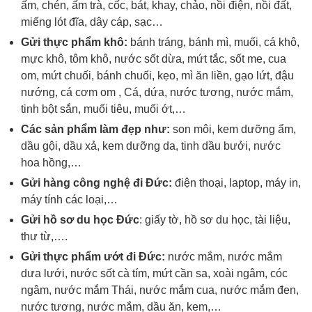
ấm, chén, ấm trà, cốc, bát, khay, chảo, nồi điện, nồi đất,
miếng lót đĩa, dây cáp, sạc…
Gửi thực phẩm khô:
bánh tráng, bánh mì, muối, cá khô,
mực khô, tôm khô, nước sốt dừa, mứt tắc, sốt me, cua
om, mứt chuối, bánh chuối, kẹo, mì ăn liền, gạo lứt, đậu
nướng, cá cơm om , Cá, dứa, nước tương, nước mắm,
tinh bột sắn, muối tiêu, muối ớt,…
Các sản phẩm làm đẹp như:
son môi, kem dưỡng ẩm,
dầu gội, dầu xả, kem dưỡng da, tinh dầu bưởi, nước
hoa hồng,…
Gửi hàng công nghệ đi Đức:
điện thoại, laptop, máy in,
máy tính các loại,…
Gửi hồ sơ du học Đức
: giấy tờ, hồ sơ du học, tài liệu,
thư từ,….
Gửi thực phẩm ướt đi Đức:
nước mắm, nước mắm
dưa lưới, nước sốt cà tím, mứt cần sa, xoài ngâm, cóc
ngâm, nước mắm Thái, nước mắm cua, nước mắm đen,
nước tương, nước mắm, dầu ăn, kem,…