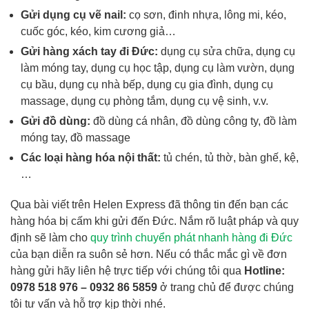
Gửi dụng cụ vẽ nail:
cọ sơn, đinh nhựa, lông mi, kéo,
cuốc góc, kéo, kim cương giả…
Gửi hàng xách tay đi Đức
:
dụng cụ sửa chữa, dụng cụ
làm móng tay, dụng cụ học tập, dụng cụ làm vườn, dụng
cụ bầu, dụng cụ nhà bếp, dụng cụ gia đình, dụng cụ
massage, dụng cụ phòng tắm, dụng cụ vệ sinh, v.v.
Gửi đồ dùng:
đồ dùng cá nhân, đồ dùng công ty, đồ làm
móng tay, đồ massage
Các loại hàng hóa nội thất:
tủ chén, tủ thờ, bàn ghế, kệ,
…
Qua bài viết trên Helen Express đã thông tin đến bạn các
hàng hóa bị cấm khi gửi đến Đức. Nắm rõ luật pháp và quy
định sẽ làm cho
quy trình chuyển phát nhanh hàng đi Đức
của bạn diễn ra suôn sẻ hơn. Nếu có thắc mắc gì về đơn
hàng gửi hãy liên hệ trực tiếp với chúng tôi qua
Hotline:
0978 518 976 – 0932 86 5859
ở trang chủ
để được chúng
tôi tư vấn và hỗ trợ kịp thời nhé.