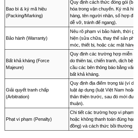
Quy định cách thức đóng gói (bằng
Bao bì & ký mã hiệu 
hóa trong vận chuyển. Ký mã hiệu 
(Packing/Marking)
hàng, tên người nhận, số hợp đồn
dễ vỡ, tránh để ngang).
Nêu rõ phạm vi bảo hành, thời gia
Bảo hành (Warranty)
hiện (sửa chữa, thay thế sản phẩ
móc, thiết bị, hoặc các mặt hàng c
Quy định các trường hợp miễn tr
Bất khả kháng (Force 
do thiên tai, chiến tranh, dịch bệ
Majeure)
cầu các bên thông báo bằng văn 
bất khả kháng.
Quy định địa điểm trọng tài (ví dụ
Giải quyết tranh chấp 
luật áp dụng (luật Việt Nam hoặc l
(Arbitration)
thân thiện trước, sau đó mới đưa r
thuận).
Chi tiết các trường hợp vi phạm h
Phạt vi phạm (Penalty)
hoặc không thanh toán đúng hạn. G
đồng) và cách thức bồi thường thi