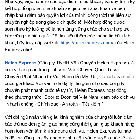
Như vậy, việc nắm rõ các đặc điểm, điều khoản, và quy trình ký 
kết hợp đồng xuất nhập khẩu sẽ giúp bên xuất khẩu và bên 
nhập khẩu đảm bảo quyền lợi của mình, đồng thời thể hiện sự 
chuyên nghiệp trong giao dịch quốc tế. Một hợp đồng được 
soạn thảo kỹ lưỡng sẽ là nền tảng vững chắc cho sự hợp tác 
bền vững và hiệu quả. Để tìm hiểu thêm các thông tin hữu ích 
khác, hãy truy cập website 
https://helenexpress.com/
 của Helen 
Express nhé!
Helen Express
 (Công ty TNHH Vận Chuyển Helen Express) là 
đơn vị hàng đầu trong lĩnh vực Vận Chuyển Quốc Tế và 
Chuyển Phát Nhanh từ Việt Nam đến Mỹ, Úc, Canada và nhiều 
quốc gia khác. Với vai trò là đại lý thu gom cho các công ty 
chuyển phát nhanh quốc tế uy tín, Helen Express hoạt động 
theo phương thức “Door to Door” tại Việt Nam, đảm bảo dịch vụ 
“Nhanh chóng - Chính xác - An toàn - Tiết kiệm.” 
Với đội ngũ nhân viên giàu kinh nghiệm của chúng tôi luôn đảm 
bảo thủ tục đơn giản, giao hàng đúng thời gian, giúp khách hàng 
hoàn toàn yên tâm khi sử dụng dịch vụ. Helen Express tự hào 
là đối tác đáng tin cậy cho mọi nhu cầu vận chuyển quốc tế của 