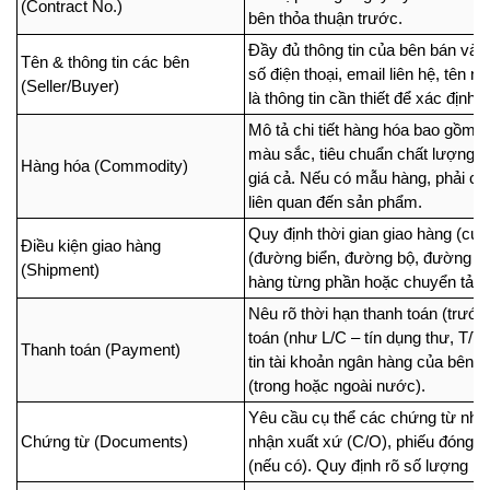
(Contract No.)
bên thỏa thuận trước.
Đầy đủ thông tin của bên bán và b
Tên & thông tin các bên 
số điện thoại, email liên hệ, tên n
(Seller/Buyer)
là thông tin cần thiết để xác định
Mô tả chi tiết hàng hóa bao gồm:
màu sắc, tiêu chuẩn chất lượng (IS
Hàng hóa (Commodity)
giá cả. Nếu có mẫu hàng, phải ch
liên quan đến sản phẩm.
Quy định thời gian giao hàng (cụ 
Điều kiện giao hàng 
(đường biển, đường bộ, đường hàn
(Shipment)
hàng từng phần hoặc chuyển tải, c
Nêu rõ thời hạn thanh toán (trước
toán (như L/C – tín dụng thư, T/T 
Thanh toán (Payment)
tin tài khoản ngân hàng của bên b
(trong hoặc ngoài nước).
Yêu cầu cụ thể các chứng từ như
Chứng từ (Documents)
nhận xuất xứ (C/O), phiếu đóng gó
(nếu có). Quy định rõ số lượng b