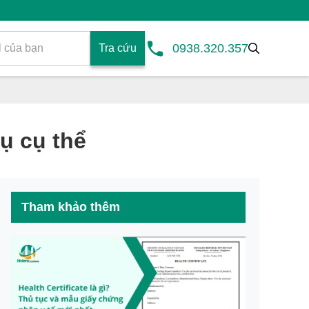
0938.320.357
Tra cứu
ụ cụ thể
Tham khảo thêm