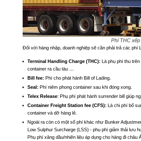
Phí THC xếp 
Đối với hàng nhập, doanh nghiệp sẽ cần phải trả các phí
Terminal Handling Charge (THC):
 Là phụ phí thu trên
container ra cầu tàu … 
Bill fee:
 Phí cho phát hành Bill of Lading. 
Seal:
 Phí niêm phong container sau khi đóng xong.
Telex Release
: Phụ phí phát hành surrender bill giúp
Container Freight Station fee (CFS):
 Là chi phí bổ 
container và dỡ hàng lẻ. 
Ngoài ra còn có một số phí khác như Bunker Adjustment F
Low Sulphur Surcharge (LSS) - phụ phí giảm thải lưu 
Phụ phí xăng dầu/nhiên liệu áp dụng cho hàng đi châu 