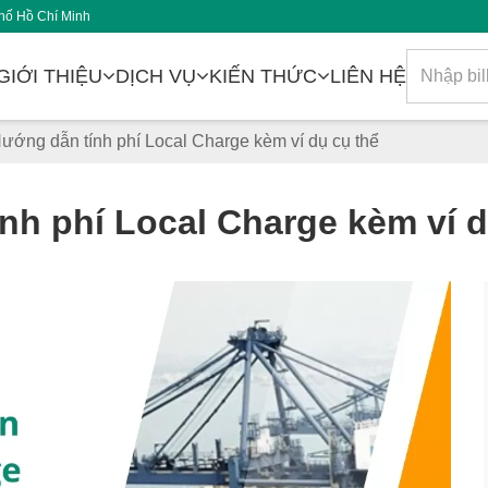
hố Hồ Chí Minh
GIỚI THIỆU
DỊCH VỤ
KIẾN THỨC
LIÊN HỆ
ướng dẫn tính phí Local Charge kèm ví dụ cụ thể
nh phí Local Charge kèm ví d