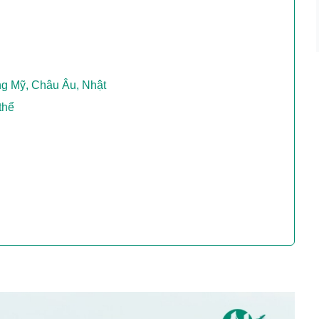
ờng Mỹ, Châu Âu, Nhật
thể