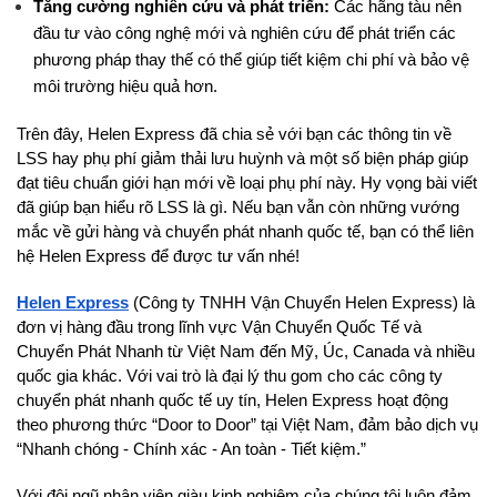
Tăng cường nghiên cứu và phát triển:
 Các hãng tàu nên 
đầu tư vào công nghệ mới và nghiên cứu để phát triển các 
phương pháp thay thế có thể giúp tiết kiệm chi phí và bảo vệ 
môi trường hiệu quả hơn.
Trên đây, Helen Express đã chia sẻ với bạn các thông tin về 
LSS hay phụ phí giảm thải lưu huỳnh và một số biện pháp giúp 
đạt tiêu chuẩn giới hạn mới về loại phụ phí này. Hy vọng bài viết 
đã giúp bạn hiểu rõ LSS là gì. Nếu bạn vẫn còn những vướng 
mắc về gửi hàng và chuyển phát nhanh quốc tế, bạn có thể liên 
hệ Helen Express để được tư vấn nhé!
Helen Express
 (Công ty TNHH Vận Chuyển Helen Express) là 
đơn vị hàng đầu trong lĩnh vực Vận Chuyển Quốc Tế và 
Chuyển Phát Nhanh từ Việt Nam đến Mỹ, Úc, Canada và nhiều 
quốc gia khác. Với vai trò là đại lý thu gom cho các công ty 
chuyển phát nhanh quốc tế uy tín, Helen Express hoạt động 
theo phương thức “Door to Door” tại Việt Nam, đảm bảo dịch vụ 
“Nhanh chóng - Chính xác - An toàn - Tiết kiệm.” 
Với đội ngũ nhân viên giàu kinh nghiệm của chúng tôi luôn đảm 