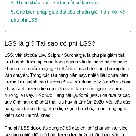
Tham khảo phí LSS tại một số khu vực
Các biện pháp giúp đạt tiêu chuẩn giới hạn mới về
phụ phí LSS
LSS là gì? Tại sao có phí LSS?
LSS, viết tắt của Low Sulphur Surcharge, là phụ phí giảm thải 
lưu huỳnh được áp dụng trong ngành vận tải hàng hải và hàng 
không nhằm giảm lượng khí thải lưu huỳnh từ các phương tiện 
vận chuyển. Trong các tàu hàng hiện nay, nhiên liệu chứa hàm 
lượng lưu huỳnh cao thường được sử dụng, gây ô nhiễm không 
khí và ảnh hưởng tiêu cực đến sức khỏe con người và môi 
trường. Vì vậy, Tổ chức Hàng hải Quốc tế (IMO) đã đưa ra các 
quy định hạn chế phát thải lưu huỳnh từ năm 2020, yêu cầu các 
hãng vận tải sử dụng nhiên liệu sạch hơn hoặc các công nghệ 
kiểm soát khí thải khác.
Phụ phí LSS được áp dụng để bù đắp chi phí phát sinh từ việc 
sử dụng nhiên liệu có hàm lượng lưu huỳnh thấp hơn, vốn có 