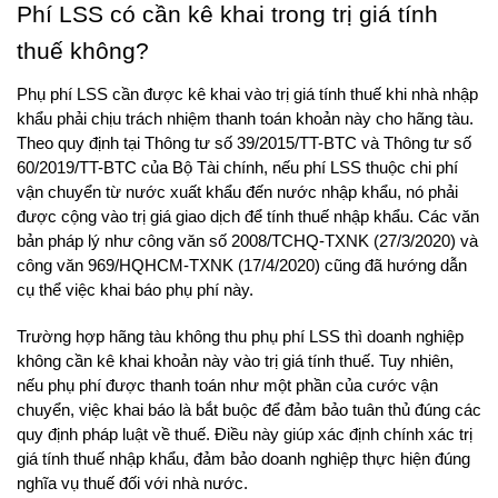
Phí LSS có cần kê khai trong trị giá tính 
thuế không? 
Phụ phí LSS cần được kê khai vào trị giá tính thuế khi nhà nhập 
khẩu phải chịu trách nhiệm thanh toán khoản này cho hãng tàu. 
Theo quy định tại Thông tư số 39/2015/TT-BTC và Thông tư số 
60/2019/TT-BTC của Bộ Tài chính, nếu phí LSS thuộc chi phí 
vận chuyển từ nước xuất khẩu đến nước nhập khẩu, nó phải 
được cộng vào trị giá giao dịch để tính thuế nhập khẩu. Các văn 
bản pháp lý như công văn số 2008/TCHQ-TXNK (27/3/2020) và 
công văn 969/HQHCM-TXNK (17/4/2020) cũng đã hướng dẫn 
cụ thể việc khai báo phụ phí này.
Trường hợp hãng tàu không thu phụ phí LSS thì doanh nghiệp 
không cần kê khai khoản này vào trị giá tính thuế. Tuy nhiên, 
nếu phụ phí được thanh toán như một phần của cước vận 
chuyển, việc khai báo là bắt buộc để đảm bảo tuân thủ đúng các 
quy định pháp luật về thuế. Điều này giúp xác định chính xác trị 
giá tính thuế nhập khẩu, đảm bảo doanh nghiệp thực hiện đúng 
nghĩa vụ thuế đối với nhà nước.