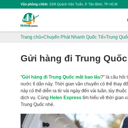
Văn phòng chính
: 33/9 Quách Văn Tuấn, P. Tân Bình, TP. HCM
Trang chủ
Chuyển Phát Nhanh Quốc Tế
Trung Quố
Gửi hàng đi Trung Quốc 
“
Gửi hàng đi Trung Quốc mất bao lâu
?” là câu hỏ
nước tỉ dân này. Thời gian vận chuyển có thể thay đổ
này có thể diễn ra từ vài ngày đến vài tuần, tùy thu
dịch vụ. Cùng
Helen Express
tìm hiểu về thời gian 
Trung Quốc nhé.