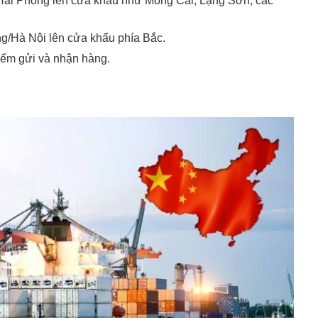
/Hải Phòng lên cửa khẩu như Móng Cái, Lạng Sơn, các
g/Hà Nội lên cửa khẩu phía Bắc.
điểm gửi và nhận hàng.