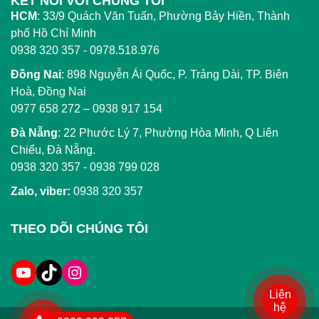
KẾT NỐI VỚI CHÚNG TÔI
HCM
:
33/9 Quách Văn Tuấn, Phường Bảy Hiền, Thành
phố Hồ Chí Minh
0938 320 357 - 0978.518.976
Đồng Nai
:
898 Nguyễn Ái Quốc, P. Trảng Dài, TP. Biên
Hoà, Đồng Nai
0977 658 272
–
0938 917 154
Đà Nẵng
: 22 Phước Lý 7, Phường Hòa Minh, Q Liên
Chiểu, Đà Nẵng.
0938 320 357
-
0938 799 028
Zalo, viber:
0938 320 357
THEO DÕI CHÚNG TÔI
Liên
hệ